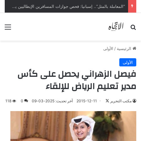
“المعاملة بالمثل”.. إسبانيا: فحص جوازات المسافرين الإيطاليين يبدأ ليل السبت
بحث عن
الق
الرئيسية
/
الأولى
الأولى
فيصل الزهراني يحصل على كأس
مدير تعليم الرياض للإلقاء
تابع
مكتب التحرير
2015-12-11
آخر تحديث: 2025-03-09
0
118
على
X