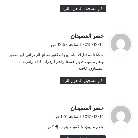
قم بتسجيل الدخول للرد
ي
خضر العصيدان
:
ق
2015-12-16 الساعة 12:58 ص
و
ماشاءالله تبارك الله إبن الدكتور صالح الزهراني ابومنصور
ل
ونعم مليون فيهم جميعا وفخر لزهران كافه ولقرية …
المشارق خاصه
قم بتسجيل الدخول للرد
ي
خضر العصيدان
:
ق
2015-12-16 الساعة 1:01 ص
و
ونعم مليون والكفو ماينجب إلا كفو
ل