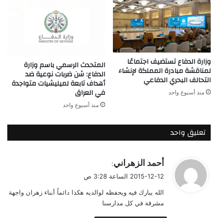
وزارة الدفاع تستضيف اجتماعًا
المتحدث الرسمي باسم وزارة
لمناقشة مبادرة المملكة لإنشاء
الدفاع: شن ضربات نوعية ضد
التحالف البحري الدفاعي
أهداف تابعة لميليشيات متواجدة
في العراق
منذ أسبوع واحد
منذ أسبوع واحد
تعليق واحد
ي
أحمد الزهراني
:
ق
2015-12-12 الساعة 3:28 ص
و
الله يبارك فيه ويحفظه لوالديه هكذا دائماً أبناء زهران واجهة
ل
مشرقة في كل مدارسنا