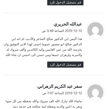
قم بتسجيل الدخول للرد
ي
عبدالله الحريري
:
ق
2015-12-12 الساعة 3:49 ص
و
هذا أليس ابن الدكتور صالح الشاعر والأديب ام انه ابن
ل
الدكتور صالح ابو منصور عموما اتمنى لهذا الابن التوفيق وان
يحرسه الله من عين العاينين وكيد الكائدين وألف مبروك له
ولأسرته ولزهران جميعا ومن حسن الى احسن ان شاء الله
قم بتسجيل الدخول للرد
ي
سفر عبد الكريم الزهراني
:
ق
2015-12-12 الساعة 7:07 ص
و
ماشاء الله تبارك الله الف مبروك والله يحفظه من كل سوء
ل
ويقر به اعين والديه ويجعله لبنه صالحه في خدمة دينه