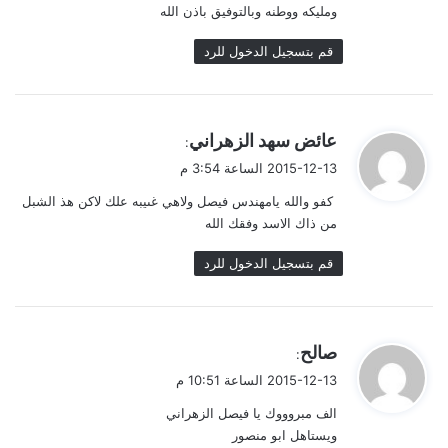
ومليكه ووطنه وبالتوفيق باذن الله
قم بتسجيل الدخول للرد
ي
عائض سهد الزهراني
:
ق
2015-12-13 الساعة 3:54 م
و
كفو والله يامهندس فيصل ولاهي غىيبه علك لاكن هذ الشبل
ل
من ذاك الاسد وفقك الله
قم بتسجيل الدخول للرد
ي
صالح
:
ق
2015-12-13 الساعة 10:51 م
و
الف مبروووك يا فيصل الزهراني
ل
ويستاهل ابو منصور