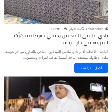
Editor bakeet
منذ 6 أيام
0
330
نادي ملتقى المبدعين يحتفي بـ«رصاصة هزّت
القرية» في دار عوضة
الباحة – الاتجاه: أقام نادي ملتقى المبدعين الثقافي بالتعاون مع دار عوضة
ببلدة الأطاولة بمنطقة الباحة أمسيةً ثقافية لقراءة وتدشين…
أكمل القراءة »