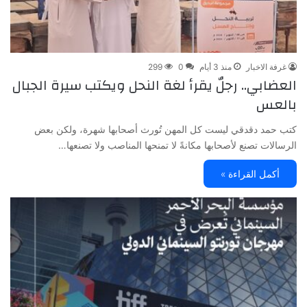
غرفة الاخبار
منذ 3 أيام
0
299
العضابي.. رجلٌ يقرأ لغة النحل ويكتب سيرة الجبال
بالعس
كتب حمد دقدقي ليست كل المهن تُورث أصحابها شهرة، ولكن بعض
الرسالات تصنع لأصحابها مكانةً لا تمنحها المناصب ولا تصنعها…
أكمل القراءة »