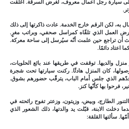
 على سيارة رجل أعمال معروف، لغرض السرقة. أغلقت
ر.
ال به، لكن الرقم خارج الخدمة. عادت ذاكرتها إلى ذلك
ض العمل الذي تلقّاه كمراسل صحفي، وبراتب مغرٍ.
ث أن تراجع حين علمت أنّه سيُرسل إلى ساحة معركة.
ا اعتاد دائمًا.
نزل والديها. توقفت في طريقها عند بائع الحلويات،
صولها، كان المنزل هادئًا. ركنت سيارتها تحت شجرة
جدّهم الذي جلس أمام الباب، يترقّب حضورهم بشوق.
، فرحوا بها كأنّها كنز.
التنور الطازج، وبيض، وزيتون، وزعتر تفوح رائحته في
ما دخلت الابنة، قبّلت يد والدتها، ذلك الشعور الذي
مّها. سألتها القلقة: