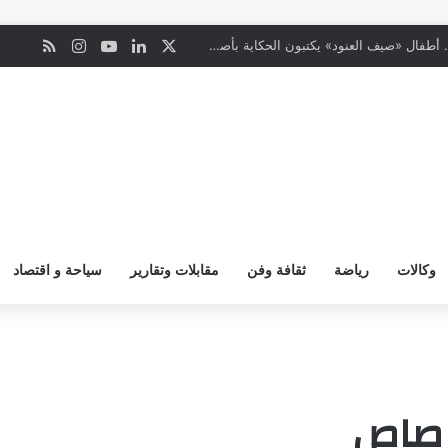
‫X
لينكدإن
‫YouTube
انستقرام
ملخص ال
ن
«البطل الواعي» يختتم رحلته بتكريم المشاركين وصناعة جيل أكثر وعياً
وكالات
رياضة
ثقافة وفن
مقابلات وتقارير
سياحة و اقتصاد
رصاص