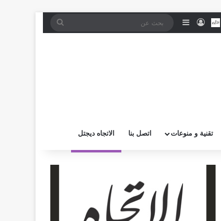
موقع RSS
بض
اتصل بــنـا
تسجيل الدخول
إضافة عمود جانبي
بحث
عن
تقنية و منوعات
اتصل بنا
الاتجاه ديجتل