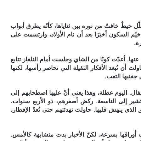
ل خيطٌ خافتٌ من نوره بين ثناياها، كأنّه يطرق أبواب
خيّم السكون أخيرًا بعد أن نام الأولاد، وارتسمت على
ة.
ا عنها. أعدّت كوبًا من الشاي وجلست أمام التلفاز تتابع
اولت أن تُبعد الأفكار الثقيلة التي تحاصر رأسها، لكنها
جفنيها التعب.
. اليوم عطلة، وهذا يعني أنّ عليها اصطحابهم إلى
تشير إلى التاسعة. ركض أصغرهم، ذو الأربع سنوات،
الذي ينهش قلبها. حاولت تهدئتهم حتى تُعدّ الإفطار،
ب أوراقها بسرعة، لكنّ الأخبار بدت متشابهة كالأمس.