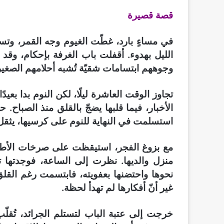
قصة قصيرة
في مساءٍ بارد، غطّت الغيوم وجه القمر، وتسلّ
الليل بهدوء. أقفلت باب الغرفة بإحكام، وقد 
وجوههم ابتسامات شقيّة تُشبه أحلامهم الصغير
تجاوز الوقت العاشرة ليلًا، لكن النوم بدا بعيدً
الأخبار، فيما قلبها يضجّ بالقلق منذ الصباح. ح
استسلمت في النهاية للنوم على كرسيها، يثقل 
مع بزوغ الفجر، استيقظت على صرخات الأطفال
منزل والديها. نظرت إلى الساعة، فوجدتها 
نحوها واحتضنها بعفويته، فابتسمت رغم القلق 
غير أنّ أفكارها لم تهدأ لحظة.
خرجت إلى عتبة الباب لتستلم الجرائد، تُقلّ