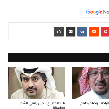
بينتيريست
مشاركة عبر البريد
طباعة
لباحة… وجهة بطعم
هند المطيري… حين يلتقي الشعر
بالإنسانة