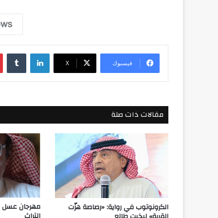
لينكدإن
فيسبوك
‫X
مقالات ذات صلة
مهرجان عسل ا
الكرونوتوب في رواية: «رصاصة هزّت
التراث
القرية» لبخيت طالع