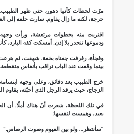
مرّت لحظات كأنها دهور، حتى ظهر الطبيب. 
حرجة، لكنه ما زال يقاوم. سارت خلفه إلى ال
اقتربت منه بخطوات مرتعشة، ورأت وجهه ش
ودموعها تنحدر بلا إذن. أمسكت كفه البارد، كأن
وفجأة، رفرفت جفناه بخفة. شهقت، ثم هرعت إل
بينما وقفت عند الباب تراقب بأنفاس متقطعة.
خرج الطبيب بعد دقائق، وعلى وجهه ابتسامة 
الزجاج، حيث يرقد الرجل الذي أحبّته، يقاوم 
في تلك اللحظة، شعرت أنّ هناك أملًا. أن ال
بعيد، وهمست لنفسها:
“سأنتظر… ولو بين الغيوم وصوت الرصاص.”