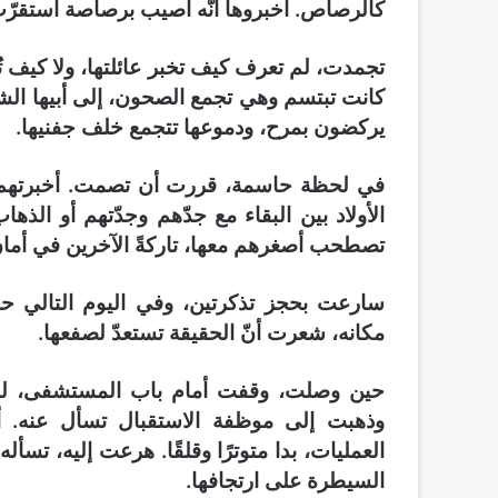
كالرصاص. أخبروها أنّه أصيب برصاصة استقرّت ب
تجمدت، لم تعرف كيف تخبر عائلتها، ولا كيف ت
كانت تبتسم وهي تجمع الصحون، إلى أبيها الشيخ
يركضون بمرح، ودموعها تتجمع خلف جفنيها.
في لحظة حاسمة، قررت أن تصمت. أخبرتهم أ
الأولاد بين البقاء مع جدّهم وجدّتهم أو الذه
تصطحب أصغرهم معها، تاركةً الآخرين في أمان 
سارعت بحجز تذكرتين، وفي اليوم التالي حمل
مكانه، شعرت أنّ الحقيقة تستعدّ لصفعها.
حين وصلت، وقفت أمام باب المستشفى، لم
وذهبت إلى موظفة الاستقبال تسأل عنه.
العمليات، بدا متوترًا وقلقًا. هرعت إليه، تسأل
السيطرة على ارتجافها.