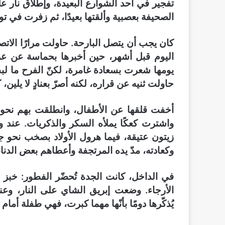
تفجير في أحد الشوارع البعيدة، وإطلاق نار
الصحيفة بعصبية وألقتها بعيدًا، ثم زفرت في توت
كان يجب أن يتصل البارحة. حاولت مرارًا الاتص
اليوم قبل أشهر، حين أخبرها بحماسة عن عر
يومها شعرت بسعادة غامرة، لكنّ الفرح ما لب
حاولت ثنيه عن قراره، لكنه أصرّ بعنادٍ لا يلين، كم
أخفت قلقها عن الأطفال، وانطلقت بهم نحو م
واشترت كعكًا يملأه السكر والذكريات. عند و
زيتون عتيقة، فيما هرول الأولاد بصخب نحو 
وكعادته، مدّ يده المرتجفة وأعطاهم بعض الدنانير
في الداخل، كانت الجدة تُحضّر الفطور: خبز 
الأرجاء. وضعت إبريق الشاي على النار، وعند
يُذكّرها دومًا بأنّها مهما كبرت، فهي طفلة أمام أ