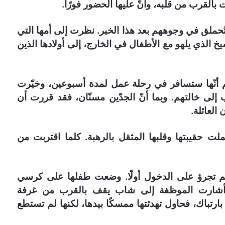
القرب من قلبه، وأنّ عليها الحضور فورًا.
ُحملق في وجوههم بعد هذا الخبر. نظرت إلى أمها التي
 الذي يلهو مع الأطفال في الخارج، إلى أولادها الذين
نّها ستسافر في رحلة عمل لمدة أسبوعين، وخيّرت
اب إلى خالتهم. وبما أنّ الجدّين مسنّان، فقد قررت أن
العائلة.
ت حقيبتها وقلبها المثقل بالرهبة. كلما اقتربت من
 تجرؤ على الدخول أولًا. وضعت طفلها على كرسي
 أشارت الموظفة إلى شاب يقف بالقرب من غرفة
ه بارتباك، فحاول تهدئتها ممسكًا بيدها، لكنها لم تستطع