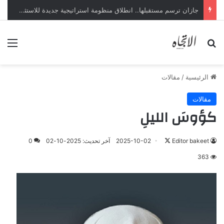
معرض”السعودية تصنع المستقبل” فرصة استثمارية للشركات الناشئة في قطاعات الذكاء الاصطناعي
بحث عن
الق
الرئيسية
/
مقالات
مقالات
كؤوسَ الليلِ
تابع
Editor bakeet
2025-10-02
آخر تحديث: 2025-10-02
0
على
363
X