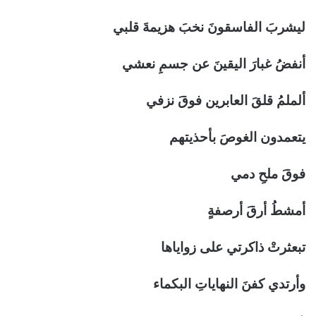
ليشربَ الفاسقونَ نخبَ هزيمةَ قلبي
أنفضُ غبارَ اليقينَ عن جسمِ نعشي
ألملمُ قلقَ العابرين فوقَ نزفي
يتعمدون الغوصَ بأحذيتهم
فوقَ ملحِ دمي
أمشطُ أرقَ أرصفةٍ
تبعثرتْ ذاكرتي على زواياها
وأرتدي كفنَ النهاياتِ البكماء