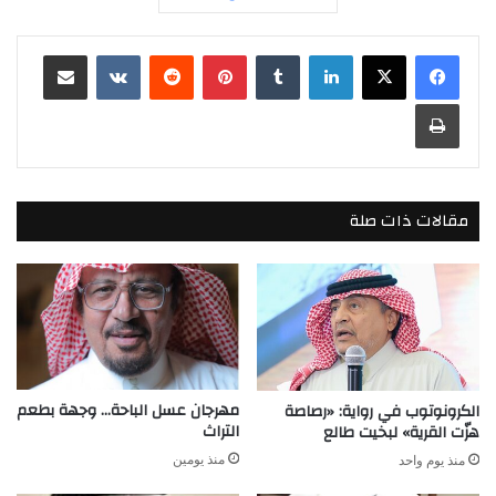
لينكدإن
بينتيريست
مشاركة عبر البريد
طباعة
مقالات ذات صلة
مهرجان عسل الباحة… وجهة بطعم
الكرونوتوب في رواية: «رصاصة
التراث
هزّت القرية» لبخيت طالع
منذ يومين
منذ يوم واحد