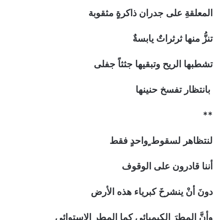
المعلقةِ على جدران ذاكرةٍ مثقوبة
تنزُّ منها ثرثراتٌ يابسةٌ
تشطبها الريح وتبقيها جثثاً جفلى
بانتظار تفسخ حنينها
**
لنتظاهر لسقوط ٍواحدٍ فقط
أننا قادرون على الوقوف
دونَ أنْ ينشرخَ كبرياء هذه الأرض
وأنَّ المطرَ الكيميائي كما المطر الاستوائي