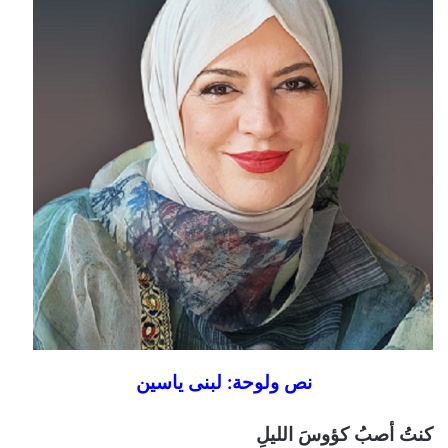
نص ولوحة: لبنى ياسين
كنتُ أصبُ كؤوسَ الليلِ