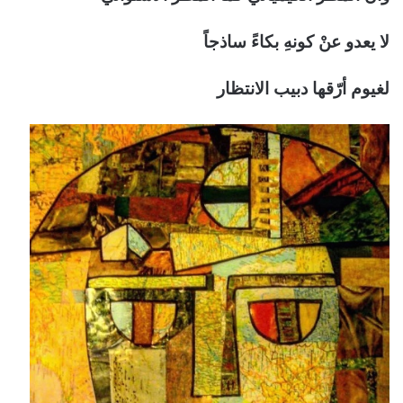
لا يعدو عنْ كونهِ بكاءً ساذجاً
لغيوم أرّقها دبيب الانتظار