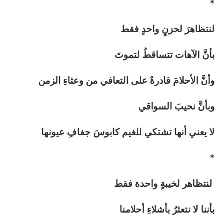
*
لنتظاهرَ لحزنٍ واحدٍ فقط
بأنَّ الآهات تتساقطُ لتموتَ
وأنَّ الأحلامَ قادرةٌ على التعافي من وعثاءِ الزمن
وبأنَّ نحيبَ السواقي
لا يعني أنها تشتكي للغيم كابوسَ جفافِ عيونها
*
لنتظاهر لخيبةٍ واحدة فقط
بأننا لا نتعثرُ بأشلاءِ أحلامنا