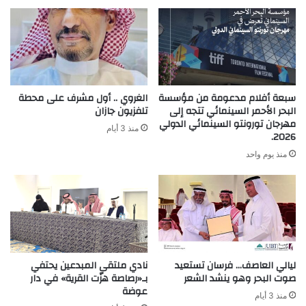
سبعة أفلام مدعومة من مؤسسة
الغروي .. أول مشرف على محطة
البحر الأحمر السينمائي تتجه إلى
تلفزيون جازان
مهرجان تورونتو السينمائي الدولي
منذ 3 أيام
2026.
منذ يوم واحد
ليالي العاصف… فرسان تستعيد
نادي ملتقى المبدعين يحتفي
صوت البحر وهو ينشد الشعر
بـ«رصاصة هزّت القرية» في دار
عوضة
منذ 3 أيام