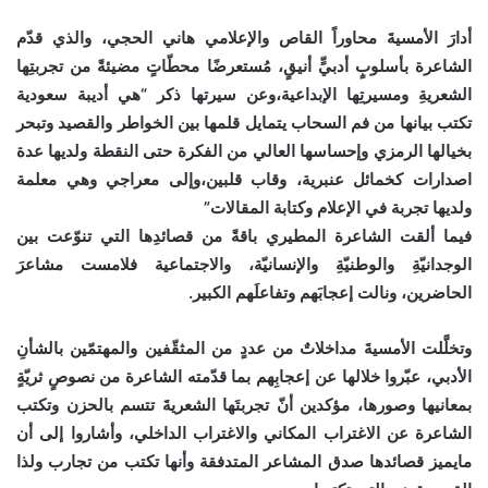
أدارَ الأمسيةَ محاوراً القاص والإعلامي هاني الحجي، والذي قدّم
الشاعرة بأسلوبٍ أدبيٍّ أنيقٍ، مُستعرضًا محطّاتٍ مضيئةً من تجربتِها
الشعريةِ ومسيرتِها الإبداعية،وعن سيرتها ذكر “هي أديبة سعودية
تكتب بيانها من فم السحاب يتمايل قلمها بين الخواطر والقصيد وتبحر
بخيالها الرمزي وإحساسها العالي من الفكرة حتى النقطة ولديها عدة
اصدارات كخمائل عنبرية، وقاب قلبين،وإلى معراجي وهي معلمة
ولديها تجربة في الإعلام وكتابة المقالات”
فيما ألقت الشاعرة المطيري باقةً من قصائدِها التي تنوّعت بين
الوجدانيّةِ والوطنيّةِ والإنسانيّة، والاجتماعية فلامست مشاعرَ
الحاضرين، ونالت إعجابَهم وتفاعلَهم الكبير.
وتخلَّلت الأمسيةَ مداخلاتٌ من عددٍ من المثقّفين والمهتمّين بالشأنِ
الأدبي، عبّروا خلالها عن إعجابِهم بما قدّمته الشاعرة من نصوصٍ ثريّةٍ
بمعانيها وصورها، مؤكدين أنّ تجربتَها الشعريةَ تتسم بالحزن وتكتب
الشاعرة عن الاغتراب المكاني والاغتراب الداخلي، وأشاروا إلى أن
مايميز قصائدها صدق المشاعر المتدفقة وأنها تكتب من تجارب ولذا