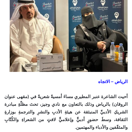
الرياض – الاتجاه
أحيت الشاعرة عنبر المطيري مساءَ أمسيةً شعريةً في (مقهى عنوان
الروقان) بالرياض وذلك بالتعاون مع نادي وجيز، تحتَ مظلّةِ مبادرة
الشريكِ الأدبيِّ المنبثقة عن هيئةِ الأدبِ والنشرِ والترجمةِ بوزارةِ
الثقافة، وسطَ حضورٍ أدبيٍّ وإعلاميٍّ لافتٍ من الشعراءِ والكُتّابِ
والمثقّفين والأدباء والمهتمين.