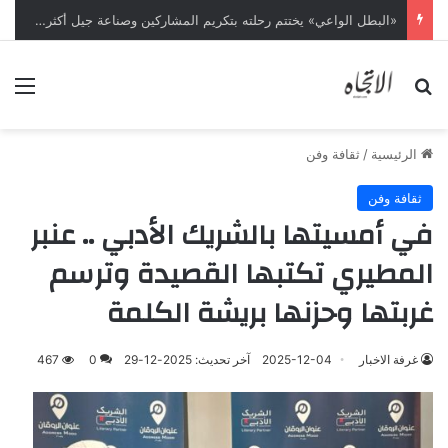
«البطل الواعي» يختتم رحلته بتكريم المشاركين وصناعة جيل أكثر وعياً
بحث عن
الق
الرئيسية
/
ثقافة وفن
ثقافة وفن
في أمسيتها بالشريك الأدبي .. عنبر
المطيري تكتبها القصيدة وترسم
غربتها وحزنها بريشة الكلمة
غرفة الاخبار
2025-12-04
آخر تحديث: 2025-12-29
0
467