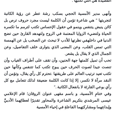
القصيدة هي التي تكتبها .
وأنهى مدير الأمسية الحجي بسكب رشة عطر عن رؤية الكاتبة
لتجربتها
” هي شاعرة تؤمن أن الكلمة ليست مجرد حروف ترص بل
كائن ينبض يتنفس وينمو في حقول الإحساس تكتب لترمم ما تكسره
الحياة ولتضيء الزوايا المعتمة في الروح ولتهدهد القارئ حين تضج
الدنيا في داخلهفي نظرتها للأدب لا تبحث عن الصخب بل عن الهمسة
التي تمس القلب، وعن المعنى الذي يتوارى خلف التفاصيل، وعن
الجمال الذي لا يقال بل يشعر.
تحب أن تميل كلمتها جهة الحنين، وأن تقف على أطراف الغياب وأن
تنصت جيدا لصوت الحرف حين يبوح تكتب كما تتنفس وكأنها حين
تكتب تعيد ترتيب العالم على طريقتها .تحترم كل رأي يقال، وتؤمن أن
النقد مرآة لا تكسر، إلا إذا كانت الكلمة ضعيفة لذلك تتعامل مع كل
رأي بوعي القارئة لا بانفعال الكاتبة .”
وفي ختامِ الأمسية، و باسم مقهى عنوان الروقان؛ قام الإعلامي
عيسى المرشدي بتكريم الشاعرة والمحاور تقديرًا لعطائِهما الأدبيِّ
وإبداعِهما ومشاركتِهما الفاعلةِ في إحياء الأمسية