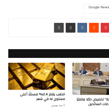
بينتيريست
مشاركة عبر البريد
طباعة
الذهب يقفز 2.4% مسجلًا أعلى
مستوى له في شهر
حة” تخصيص خطًا هاتفيًا
منذ يومين