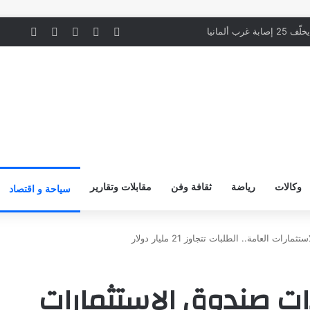
‫X
لينكدإن
‫YouTube
انستقرام
ملخص ال
ن
رب ألمانيا
وكالات
رياضة
ثقافة وفن
مقابلات وتقارير
سياحة و اقتصاد
العامة.. الطلبات تتجاوز 21 مليار دولار
ت صندوق الاستثمارات