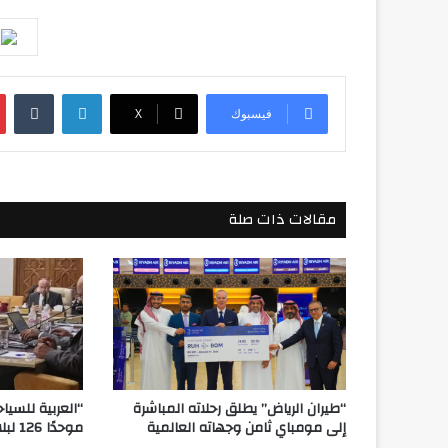
لينكدإن
فيسبوك
‫X
مقالات ذات صلة
“طيران الرياض” يطلق رحلاته المباشرة
“العربية للسيا
إلى مومباي ثامن وجهاته العالمية
موحدًا 126 لبلاغات السائحين