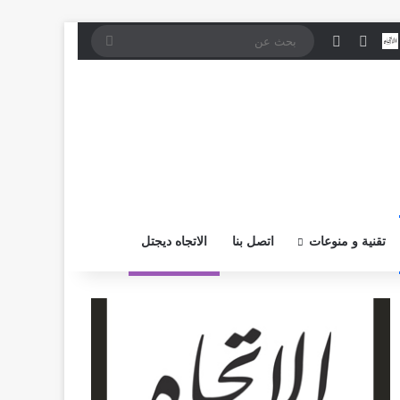
موقع RSS
بض
اتصل بــنـا
تسجيل الدخول
إضافة عمود جانبي
بحث
عن
تقنية و منوعات
اتصل بنا
الاتجاه ديجتل