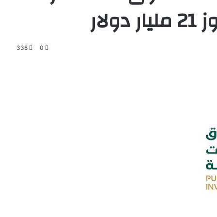
ولار
338
0