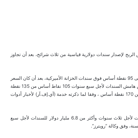
ستثمارات العامة السعودي- (PIF) هوامش الربح لإصدار سندات دولارية قياسية من ثلاث شرائح، بعد أن تجاوز
وقلص الصندوق هامش التسعير لشريحة الثلاث سنوات إلى 95 نقطة أساس فوق سندات الخزانة الأميركية، بعد أن كان السعر
الاسترشادي الأولي عند نحو 130 نقطة أساس، كما خفض هامش السندات لأجل سبع سنوات 105 نقاط أساس من 135 نقطة
أساس وللسندات لأجل 30 سنة إلى 135 نقطة أساس من 170 نقطة أساس ، وفقا لما ذكرته خدمة (آي.إف.آر) لأخبار أدوات
وأضافت أن حجم الطلبات تجاوز 7.6 مليار دولار للسندات لأجل ثلاث سنوات وأكثر من 6.8 مليار دولار للسندات لأجل سبع