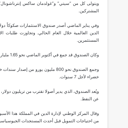
ويتولى كل من “سيتي” و”غولدمان ساكس إنترناشونال”
المشتركين.
المستثمرين.
وكان الصندوق قد جمع في أكتوبر الماضي نحو 1.65 مليار يورو من إصدار سندات خضراء على شريحتين لآجال 3 و7 سنوات.
خضراء لأجل 7 سنوات.
عن النفط.
من احتياجات التمويل قبل أحدث المستجدات الجيوسياسية