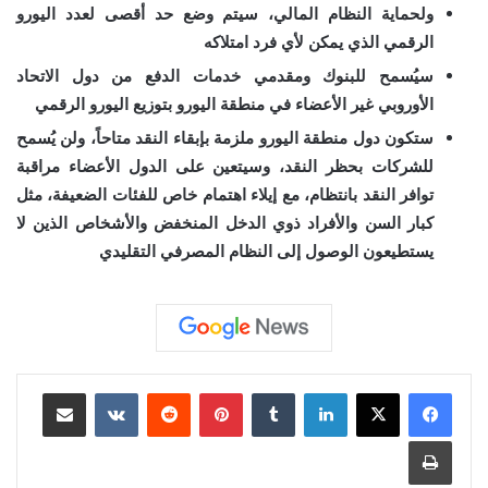
ولحماية النظام المالي، سيتم وضع حد أقصى لعدد اليورو
الرقمي الذي يمكن لأي فرد امتلاكه
سيُسمح للبنوك ومقدمي خدمات الدفع من دول الاتحاد
الأوروبي غير الأعضاء في منطقة اليورو بتوزيع اليورو الرقمي
ستكون دول منطقة اليورو ملزمة بإبقاء النقد متاحاً، ولن يُسمح
للشركات بحظر النقد، وسيتعين على الدول الأعضاء مراقبة
توافر النقد بانتظام، مع إيلاء اهتمام خاص للفئات الضعيفة، مثل
كبار السن والأفراد ذوي الدخل المنخفض والأشخاص الذين لا
يستطيعون الوصول إلى النظام المصرفي التقليدي
لينكدإن
‏Tumblr
بينتيريست
‏Reddit
‏VKontakte
مشاركة عبر البريد
طباعة