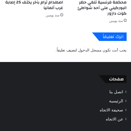
محكمة فرنسية تلغي حظر
اصطدام ترام بآخر يخلّف 25 إصابة
البوركيني على أحد شواطئ
غرب ألمانيا
كوت دازور
منذ يومين
منذ يومين
اترك تعليقاً
يجب أنت تكون
مسجل الدخول
لتضيف تعليقاً.
صفحات
اتصل بنا
الرئيسية
صحيفة الاتجاه
عن الاتجاه