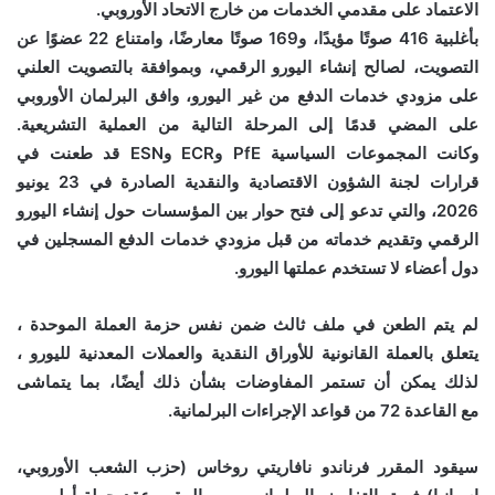
الاعتماد على مقدمي الخدمات من خارج الاتحاد الأوروبي.
بأغلبية 416 صوتًا مؤيدًا، و169 صوتًا معارضًا، وامتناع 22 عضوًا عن
التصويت، لصالح إنشاء اليورو الرقمي، وبموافقة بالتصويت العلني
على مزودي خدمات الدفع من غير اليورو، وافق البرلمان الأوروبي
على المضي قدمًا إلى المرحلة التالية من العملية التشريعية.
وكانت
المجموعات السياسية PfE وECR وESN
قد طعنت في
قرارات لجنة الشؤون الاقتصادية والنقدية الصادرة في 23 يونيو
2026، والتي تدعو إلى فتح حوار بين المؤسسات حول
إنشاء اليورو
الرقمي
وتقديم
خدماته من قبل مزودي خدمات الدفع المسجلين في
دول أعضاء لا تستخدم عملتها اليورو
.
لم يتم الطعن في ملف ثالث ضمن نفس
حزمة العملة الموحدة
،
يتعلق
بالعملة القانونية للأوراق النقدية والعملات المعدنية لليورو
،
لذلك يمكن أن تستمر المفاوضات بشأن ذلك أيضًا، بما يتماشى
مع
القاعدة 72 من قواعد الإجراءات البرلمانية
.
سيقود المقرر
فرناندو نافاريتي روخاس (حزب الشعب الأوروبي،