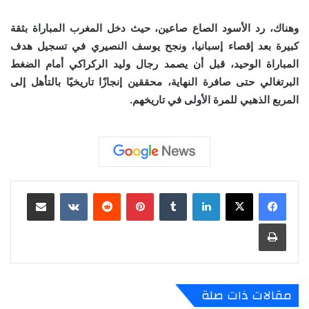
وهناك، رد الأسود الصاع صاعين، حيث دخل المغرب المباراة بثقة
كبيرة بعد إقصاء إسبانيا، ونجح يوسف النصيري في تسجيل هدف
المباراة الوحيد، قبل أن يصمد رجال وليد الركراكي أمام الضغط
البرتغالي حتى صافرة النهاية، محققين إنجازًا تاريخيًا بالتأهل إلى
المربع الذهبي للمرة الأولى في تاريخهم.
لينكدإن
‏Tumblr
بينتيريست
‏Reddit
‏VKontakte
مشاركة عبر البريد
طباعة
مقالات ذات صلة