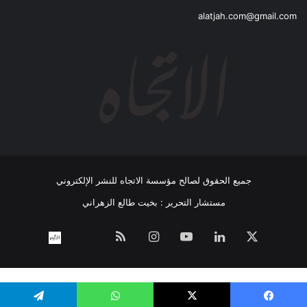
alatjah.com@gmail.com
جميع الحقوق لصالح مؤسسة الاتجاه للنشر الإلكتروني
مستشار التحرير : بخيت طالع الزهراني
‫X
لينكدإن
‫YouTube
انستقرام
ملخص
نبض
اتصل
الموقع
بــنـا
RSS
WP Twitter Auto Publish
Powered By :
XYZScripts.com