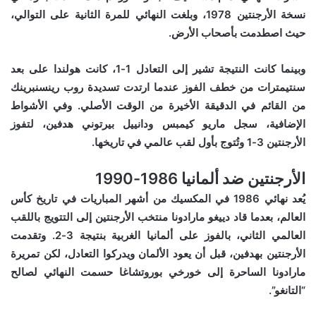
نسخة الأرجنتين 1978، وبلغت النهائي للمرة الثانية على التوالي،
حيث اصطدمت بأصحاب الأرض.
وبينما كانت النتيجة تشير إلى التعادل 1-1، كانت هولندا على بعد
سنتيمترات من خطف الفوز عندما ارتدت تسديدة روب رينسنبرينك
من القائم في الدقيقة الأخيرة من الوقت الأصلي. وفي الأشواط
الإضافية، سجل ماريو كيمبس ودانييل بيرتوني هدفين، لتفوز
الأرجنتين 3-1 وتُتوج بأول لقب عالمي في تاريخها.
الأرجنتين ضد ألمانيا 1986-1990
يُعد نهائي 1986 في المكسيك من أشهر المباريات في تاريخ كأس
العالم، بعدما قاد دييغو مارادونا منتخب الأرجنتين إلى التتويج باللقب
العالمي الثاني، بالفوز على ألمانيا الغربية بنتيجة 3-2. وتقدمت
الأرجنتين بهدفين، قبل أن يعود الألمان ويدركوا التعادل، لكن تمريرة
مارادونا الساحرة إلى خورخي بوروتشاغا حسمت النهائي لصالح
“التانغو”.