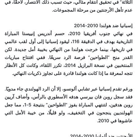
الثلاثة” في تحقيق انتقام مثالي، حيث تسبب ذلك الانتصار، لاحقًا، في
عدم تأهل الأرجنتين من مرحلة المجموعات.
إسبانيا ضد هولندا 2010-2014
في نهائي جنوب أفريقيا 2010، حسم أندريس إنييستا المباراة
التاريخية بهدف في الدقيقة 116، ليقود إسبانيا إلى أول لقب عالمي
في تاريخها، بينما خرجت هولندا من النهائي بخيبة أمل جديدة. لكن
القدر منح “الطواحين” فرصة الرد سريعًا. ففي افتتاح مباريات
المنتخبين في نسخة البرازيل 2014، تكرر اللقاء، وكانت كل الأنظار
تتجه لمعرفة ما إذا كانت هولندا قادرة على تجاوز ذكريات النهائي.
ورغم تقدم إسبانيا عبر تشابي ألونسو، إلا أن الرد الهولندي جاء مدويًا.
فقد سجل روبن فان بيرسي هدفه الأسطوري بالرأس، وأضاف آريين
روبن هدفين، لتنتهي المباراة بفوز “الطواحين” بنتيجة 5-1، مما جعل
الهولنديين ينجحون في التخفيف، ولو قليلًا، من خيبة الأمل التي
عاشوها في 2010.
الأرجنتين ضد ألمانيا 2010-2014