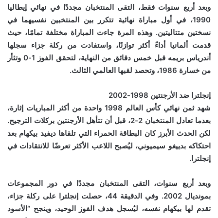
وبعد أربع سنوات فقط، التقى المنتخبان مجددًا في نهائي إيطاليا
1990، في أول مباراة نهائية تتكرر بين المنتخبين نفسيهما في
نسختين متتاليتين. وهذه المرة جاءت المباراة مختلفة تمامًا، حيث
قدمت ألمانيا أداءً أكثر توازنًا، واستفادت من ركلة جزاء سجلها
أندرياس بريمه قبل خمس دقائق من النهاية، لتحقق الفوز 1-0 وتثأر
من خسارة 1986، وتحصد لقبها العالمي الثالث.
إنجلترا ضد الأرجنتين 1998-2002
شهد ثمن نهائي كأس العالم 1998 واحدة من أكثر المباريات إثارة،
بعدما تعادل المنتخبان 2-2، قبل أن تتأهل الأرجنتين بركلات الترجيح.
لكن الحدث الأبرز كان البطاقة الحمراء التي تلقاها ديفيد بيكهام بعد
احتكاكه بدييغو سيميوني، ليُصبح اللاعب الأكثر تعرضًا للانتقادات في
إنجلترا.
وبعد أربع سنوات، التقى المنتخبان مجددًا في دور المجموعات
بمونديال 2002. وفي الدقيقة 44، حصلت إنجلترا على ركلة جزاء،
تقدم لها بيكهام نفسه، ليُسجل هدف الفوز الوحيد، وينجح “الأسود