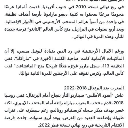
في ربع نهائي نسخة 2010 في جنوب أفريقيا، قدمت ألمانيا عرضًا
هجوميًا مرعبًا سحقوا به كتيبة دييغو مارادونا بأربعة أهداف نظيفة،
في واحدة من أسوأ هزائم المنتخب الأرجنتيني في الأدوار الإقصائية.
وبعد أربع سنوات في البرازيل، منح كأس العالم “التانغو” فرصة جديدة
للثأر، وهذه المرة في النهائي.
ورغم الآمال الأرجنتينية في رد الدين بقيادة ليونيل ميسي، إلا أن
الماكينات الألمانية كانت صاحبة الكلمة الأخيرة في “ماراكانا”. ففي
الدقيقة 113، سجل ماريو غوتزه هدفًا تاريخيًا منح “المانشافت” لقب
كأس العالم، وكرس تفوقه على الأرجنتين للمرة الثانية تواليًا.
المغرب ضد البرتغال 2018-2022
عاش “أسود الأطلس” سيناريو الثأر بنجاح أمام البرتغال؛ ففي روسيا
2018، قدم منتخب المغرب مباراة رائعة أمام المنتخب الإيبيري، لكنه
خسر بهدف مبكر سجله كريستيانو رونالدو، رغم سيطرته على فترات
طويلة وإضاعته العديد من الفرص. وبعد أربع سنوات، جاءت فرصة
الانتقام التاريخية في ربع نهائي نسخة قطر 2022.