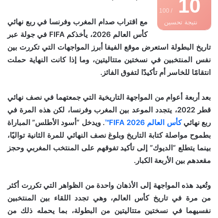
10
/ 100
مع اقتراب صدام المغرب وفرنسا في ربع نهائي
نتيجة تحسين
كأس العالم 2026، يأخذكم FIFA في جولة عبر
محركات البحث
تاريخ البطولة استعرض موقع الفيفا أبرز المواجهات التي تكررت بين
نفس المنتخبين في نسختين متتاليتين، وما إذا كانت النهاية حملت
انتقامًا للخاسر أم تأكيدًا لتفوق الفائز.
بعد أربعة أعوام من المواجهة التاريخية التي جمعتهما في نصف نهائي
قطر 2022، يتجدد الموعد بين المغرب وفرنسا، لكن هذه المرة في
ربع نهائي
كأس العالم FIFA 2026™
. ويدخل “أسود الأطلس” المباراة
بطموح مواصلة كتابة التاريخ وبلوغ نصف النهائي للمرة الثانية تواليًا،
بينما يتطلع “الديوك” إلى تأكيد تفوقهم على المنتخب المغربي وحجز
مقعدهم بين الأربعة الكبار.
وتُعيد هذه المواجهة إلى الأذهان واحدة من الظواهر التي تكررت أكثر
من مرة في تاريخ كأس العالم، وهي تجدد اللقاء بين المنتخبين
نفسيهما في نسختين متتاليتين من البطولة، بما يحمله ذلك من