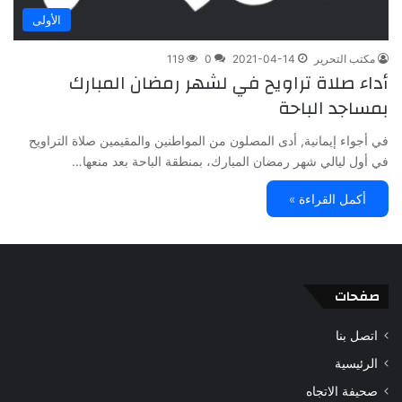
الأولى
مكتب التحرير
2021-04-14
0
119
أداء صلاة تراويح في لشهر رمضان المبارك
بمساجد الباحة
في أجواء إيمانية, أدى المصلون من المواطنين والمقيمين صلاة التراويح
في أول ليالي شهر رمضان المبارك، بمنطقة الباحة بعد منعها…
أكمل القراءة »
صفحات
اتصل بنا
الرئيسية
صحيفة الاتجاه