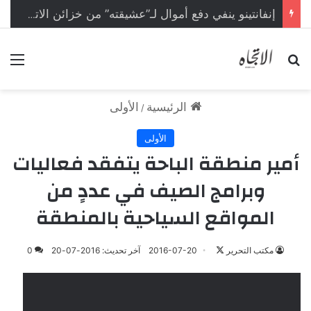
إنفانتينو ينفي دفع أموال لـ”عشيقته” من خزائن الاتحاد الأوروبي
بحث عن
الق
الرئيسية
الأولى
/
الأولى
أمير منطقة الباحة يتفقد فعاليات
وبرامج الصيف في عددٍ من
المواقع السياحية بالمنطقة
مكتب التحرير
ت
2016-07-20
آخر تحديث: 2016-07-20
0
ا
ب
ع