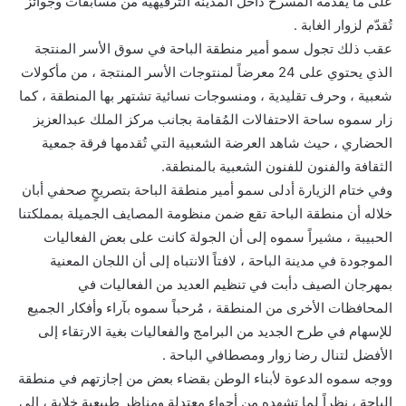
على ما يُقدمه المسرح داخل المدينة الترفيهية من مسابقات وجوائز
تُقدّم لزوار الغابة .
عقب ذلك تجول سمو أمير منطقة الباحة في سوق الأسر المنتجة
الذي يحتوي على 24 معرضاً لمنتوجات الأسر المنتجة ، من مأكولات
شعبية ، وحرف تقليدية ، ومنسوجات نسائية تشتهر بها المنطقة ، كما
زار سموه ساحة الاحتفالات المُقامة بجانب مركز الملك عبدالعزيز
الحضاري ، حيث شاهد العرضة الشعبية التي تُقدمها فرقة جمعية
الثقافة والفنون للفنون الشعبية بالمنطقة.
وفي ختام الزيارة أدلى سمو أمير منطقة الباحة بتصريحٍ صحفي أبان
خلاله أن منطقة الباحة تقع ضمن منظومة المصايف الجميلة بمملكتنا
الحبيبة ، مشيراً سموه إلى أن الجولة كانت على بعض الفعاليات
الموجودة في مدينة الباحة ، لافتاً الانتباه إلى أن اللجان المعنية
بمهرجان الصيف دأبت في تنظيم العديد من الفعاليات في
المحافظات الأخرى من المنطقة ، مُرحباً سموه بآراء وأفكار الجميع
للإسهام في طرح الجديد من البرامج والفعاليات بغية الارتقاء إلى
الأفضل لتنال رضا زوار ومصطافي الباحة .
ووجه سموه الدعوة لأبناء الوطن بقضاء بعض من إجازتهم في منطقة
الباحة ، نظراً لما تشهده من أجواء معتدلة ومناظر طبيعية خلابة ، إلى