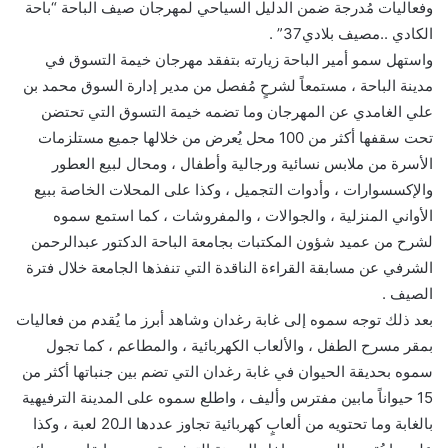
وفعاليات مُدرجة ضمن الدليل السياحي لمهرجان صيف الباحة “باحة
الكادي ..مصيف بلادي37” .
واستهل سمو أمير الباحة زيارته بتفقد مهرجان خيمة التسوق في
مدينة الباحة ، مستمعاً لشرحٍ مُفصل من مدير إدارة السوق محمد بن
علي الغامدي عن المهرجان وما تضمه خيمة التسوق التي تحتضن
تحت سقفها أكثر من 100 محل يُعرض من خلالها جميع مستلزمات
الأسرة من ملابس نسائية ورجالية وأطفال ، ومحال لبيع العطور
والإكسسوارات ، وأدوات التجميل ، وكذا على المحلات الخاصة ببيع
الأواني المنزلية ، والجوالات ، والمفروشات ، كما استمع سموه
لشرح من عميد شؤون المكتبات بجامعة الباحة الدكتور عبدالرحمن
الشرفي عن مسابقة القراءة الناقدة التي تنفذها الجامعة خلال فترة
الصيف .
بعد ذلك توجه سموه إلى غابة رغدان وشاهد أبرز ما يُقدم من فعاليات
بمقر مسرح الطفل ، والألعاب الكهربائية ، والمطاعم ، كما تجول
سموه بحديقة الحيوان في غابة رغدان التي تضم بين جنباتها أكثر من
15 حيواناً مابين مفترس وأليف ، واطلع سموه على المدينة الترفيهية
بالغابة وما تحتويه من ألعابٍ كهربائية تجاوز عددها الـ20 لعبة ، وكذا