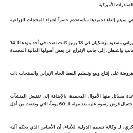
لصادرات الأميركية.
لتي سيتم إلغاء تجميدها ستُستخدم حصراً لشراء المنتجات الزراعية
يذكر أن مذكرة التفاهم التي وقع عليها ترامب والرئيس الإيراني مسعود بزشكيان في 18 يونيو كانت نصت في أحد بنودها الـ14
انب واشنطن، إلى جانب الإفراج عن بعض أصولها المالية المجمدة
مفروضة على إنتاج وبيع وتسليم النفط الخام الإيراني والمنتجات ذات
عدة مسائل منها الأموال المجمدة، بالإضافة إلى تفتيش المنشآت
النووية من قبل الوكالة الذرية، وصولاً إلى مضيق هرمز واحتمال فرض رسوم عليه بعد مهلة الـ 60 يوماً، التي وضعت من أجل
 لـ وكالة تسنيم الدولية للأنباء، أ
ن الأساس الذي يحكم آلية