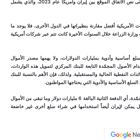
استخدام الدفعة الأولى البالغة 6 مليارات دولار يستند إلى نص الاتفاق الموقّع بين إيران وأمريكا عام 2023، والذي يشمل
لات الأمريكية أفضل مقارنة بنظيراتها في الدول الأخرى، فلا يوجد ما
 وزارة الزراعة خلال السنوات الأخيرة كانت تتم عبر شركات أمريكية
لع أساسية وأدوية بمليارات الدولارات، ولا يهمها مصدر الأموال
 الأصول المجمّدة التابعة للبنك المركزي لتمويل هذه الواردات،
ات النفطية الحالية والمستقبلية. ولذلك، فإن الأهم بالنسبة للبنك
لسلع الأساسية والأدوية التي يحتاجها المواطنون.
وفي ختام حديثه لتسنيم، قال همتي: إن بقية الأموال المجمّدة، أي الدفعة الثانية البالغة 6 مليارات دولار وما تبقى من الأموال
ل يمكن لإيران أيضاً استخدامها في شراء سلع أخرى غير خاضعة