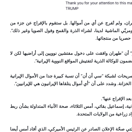
يران، ولم تُفرج عن أي من أموالها. بل ستقوم بالإفراج عن جزء من
مربّي الماشية لدينا، لشراء الذرة والقمح وفول الصويا وغير ذلك”.
 حصريا من منتجاتها.
 أن “طهران وافقت على دخول مفتشين نوويين إلى أراضيها لكن لا
ن للوكالة الذرية لتفتيش المواقع النووية الإيرانية”.
ريحات لشبكة “سي أن أن” أن نسبة كبيرة جدا من الأموال الإيرانية
انة. وشدد على أن “أي أموال يتلقاها الإيرانيون هي للإيرانيين”.
د الإفراج عنها”.
ية، إسماعيل بقائي، أمس الثلاثاء، صحة الأنباء المتداولة بشأن ربط
اد زراعية من الولايات المتحدة.
تي صحّة الإعلان الصادر عن الرئيس الأميركي، الذي أفاد أمس أيضا