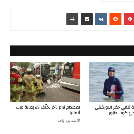
بينتيريست
مشاركة عبر البريد
طباعة
 تلغي حظر البوركيني
اصطدام ترام بآخر يخلّف 25 إصابة غرب
ئ كوت دازور
ألمانيا
منذ يوم واحد