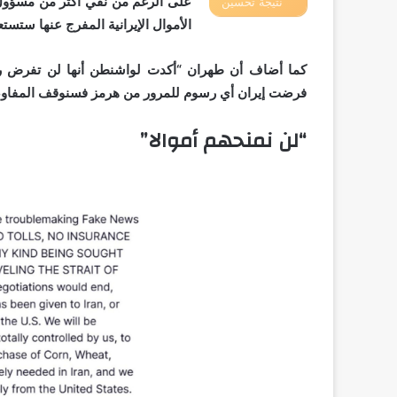
على الرغم من نفي أكثر من مسؤول إ
نتيجة تحسين
الأموال الإيرانية المفرج عنها ستست
محركات البحث
كما أضاف أن طهران “أكدت لواشنطن أنها لن تفرض رسو
فرضت إيران أي رسوم للمرور من هرمز فسنوقف المفاوضا
“لن نمنحهم أموالا”