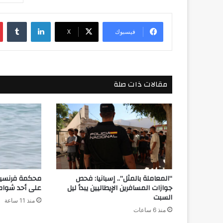
لينكدإن
فيسبوك
‫X
مقالات ذات صلة
“المعاملة بالمثل”.. إسبانيا: فحص
محكمة فرنسية
جوازات المسافرين الإيطاليين يبدأ ليل
على أحد شواط
السبت
منذ 11 ساعة
منذ 6 ساعات