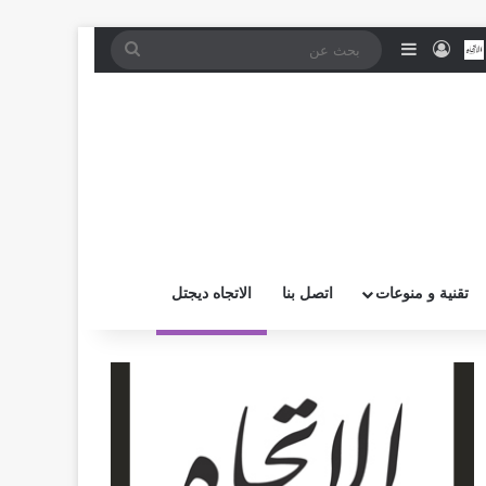
موقع RSS
بض
اتصل بــنـا
تسجيل الدخول
إضافة عمود جانبي
بحث
عن
تقنية و منوعات
اتصل بنا
الاتجاه ديجتل