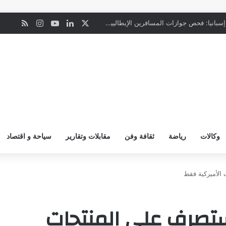
‫X
لينكدإن
‫YouTube
انستقرام
ملخص ال
ن
“المعاملة بالمثل”.. إسبانيا: فحص جوازات المسافرين الإيطاليين يبدأ ليل السبت
وكالات
رياضة
ثقافة وفن
مقابلات وتقارير
سياحة و اقتصاد
الأميركية فقط
 ستصرف على المنتجات