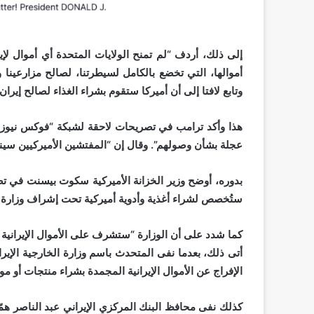
إلى ذلك، أردف “لم تمنح الولايات المتحدة أي أموال لإ
أموالها، التي تخضع بالكامل لسيطرتنا، لصالح مزارعينا و
وتابع لافتا إلى أن أميركا ستقوم بشراء الغذاء لصالح إيران
هذا وأكد ترامب في تصريحات لاحقة لشبكة “فوكس نيوز”
عجلة بشأن وصولهم”. وقال إن “المفتشين الأميركيين سينضمو
بدوره، أوضح وزير الخزانة الأميركية سكوت بيسنت في تص
ستُخصص لشراء أغذية وأدوية أميركية تحت إشراف وزارة الخز
كما شدد على أن الوزارة “ستشرف على الأموال الإيرانية بع
أتى ذلك، بعدما نفى المتحدث باسم وزارة الخارجية الإيران
الإفراج عن الأموال الإيرانية المجمدة بشراء منتجات أو مو
كذلك نفى محافظ البنك المركزي الإيراني عبد الناصر همّ