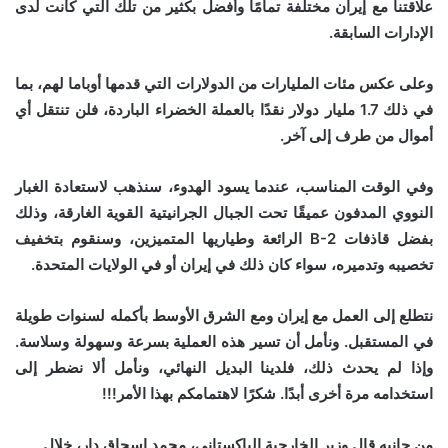
علاقتنا مع إيران مختلفة تمامًا وأفضل بكثير من تلك التي كانت لدى
الإدارات السابقة.
وعلى عكس مئات المليارات من الدولارات التي قدمها أوباما لهم، بما
في ذلك 1.7 مليار دولار نقدًا بالعملة الخضراء الباردة، فلن تنتقل أي
أموال من طرف إلى آخر.
وفي الوقت المناسب، عندما يسود الهدوء، سنذهب لاستعادة الغبار
النووي المدفون عميقًا تحت الجبال الجرانيتية القوية الغارقة، وذلك
بفضل قاذفات B-2 الرائعة وطياريها المتميزين، وسنقوم بتخفيف
تخصيبه وتدميره، سواء كان ذلك في إيران أو في الولايات المتحدة.
نتطلع إلى العمل مع إيران ومع الشرق الأوسط بأكمله لسنوات طويلة
في المستقبل. ونأمل أن تسير هذه العملية بسرعة وسهولة وسلاسة.
وإذا لم يحدث ذلك، فلدينا البديل النهائي، ونأمل ألا نضطر إلى
استخدامه مرة أخرى أبدًا. شكرًا لاهتمامكم بهذا الأمر!!!
من جانبه قال وزير الخارجية الباكستاني، محمد إسحاق دار، خلال