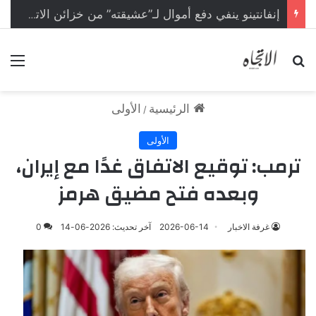
إنفانتينو ينفي دفع أموال لـ”عشيقته” من خزائن الاتحاد الأوروبي
بحث عن
الق
الرئيسية
الأولى
/
الأولى
ترمب: توقيع الاتفاق غدًا مع إيران،
وبعده فتح مضيق هرمز
غرفة الاخبار
2026-06-14
آخر تحديث: 2026-06-14
0