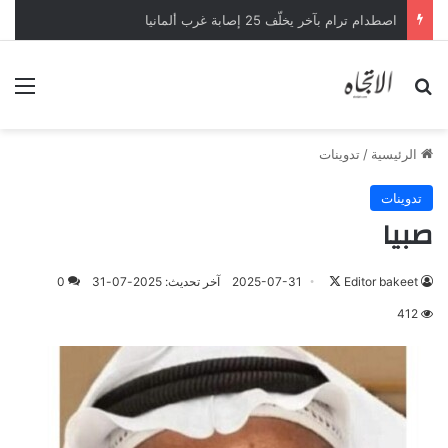
صلاح في مؤتمر تقديمه: كم تمنيت الحديث باللغة التركية
بحث عن
الق
الرئيسية
/
تدوينات
تدوينات
صبيا
تابع
Editor bakeet
2025-07-31
آخر تحديث: 2025-07-31
0
على
412
X