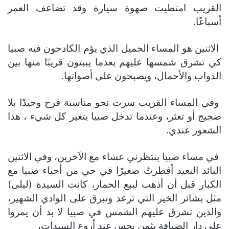
القريب امتطيت صهوة سيارة وقد تضاعف العمر
أسباعًا.
الاثنين هو المساء الجميل الذي يؤم الكادحون فيه صبيا
كي تشرق شمسها عليهم بعدما يببتون قريبًا منها بين
الدواب والأحمال، ويصبحون على أصواتها.
وفي المساء القريب سرت نحو مناسبة فرح وحيدًا بلا
ضجيج أو تعثر، وعندما تدخل صبيا يتغير كل شيء ، هذا
الشعور عندي.
في مساء صبيا ينتظرني عشاء مع الآخرين، وفي الاثنين
البائد البعيد أفطرتُ صغيرًا في حي من أحياء صبيا مع
الكبار قبل أن أذهب لبيع الحمار، كانت السيدة (ليلى)
مثل بشائر الخير التي ترعد وتبرق على الوادي الشهير،
والذين تشرق عليهم الشمس في صبيا لا بد أن يمروا
على دار الضيافة بثمن بخس عند أروع السيدات،