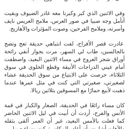
وفي الاثنين الذي كبر وكبرنا معه غادر الضيوف وبقيت
أتأمل وجه صبيا في صور العرس، ملامح العريس نايف
وأسرته، وملامح الفرحين، وصوت المؤثرات والأهازيج.
غادرت قصر الأفراح، لفت انتباهي حديقة تعج وتضج
بالجالسين، طاب لي السهر، مرت بجوار أنفي رائحة
أوراق شجر العروج في مساء الاثنين البعيد، واصطفت
أمام عيني الدراجات الأنيقة وقطع الحلوى في سوق
الثلاثاء، حرصت على الابتياع من سوق الحديقة عشاء
لصغيرتي، صغيرتي التي كنت في مثل عمرها عندما
ذهبت لأبيع حمارًا مع المسوقين بثلاثين ريالا.
كان مساء رائعًا في الحديقة، الصغار والكبار في قمة
الأنس والفرح، أردت أن أبيت في ليل الاثنين الحاضر
كما فعلت بالأمس البعيد، غير أن العمر ألقى بثقله
والآهات أشارت بأن أغادر المكان، تركت مساء صبيا.