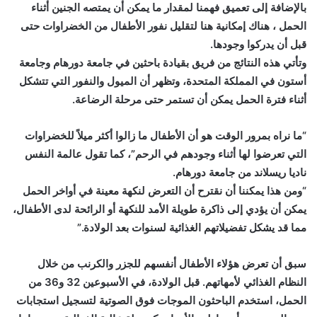
بالإضافة إلى تعميق فهمنا لمقدار ما يمكن أن يمتصه الجنين
أثناء
ا
لحمل
، هناك إمكانية هنا لتقليل نفور الأطفال من الخضراوات حتى
قبل أن يدركوا وجودها.
وتأتي هذه النتائج من فريق بقيادة باحثين في جامعة دورهام وجامعة
أستون في المملكة المتحدة، وتظهر أن الميول والنفور التي تتشكل
أثناء فترة الحمل يمكن أن تستمر حتى مرحلة الرضاعة.
“ما نراه بمرور الوقت هو أن الأطفال ما زالوا أكثر ميلاً للخضراوات
التي تعرضوا لها أثناء وجودهم في الرحم”،
كما تقول
عالمة النفس
ناديا ريسلاند من جامعة دورهام.
“ومن هذا يمكننا أن نقترح أن التعرض لنكهة معينة في أواخر الحمل
يمكن أن يؤدي إلى ذاكرة طويلة الأمد للنكهة أو الرائحة لدى الأطفال،
مما قد يشكل تفضيلاتهم الغذائية لسنوات بعد الولادة.”
سبق أن تعرض هؤلاء الأطفال أنفسهم للجزر والكرنب من خلال
النظام الغذائي لأمهاتهم. قبل الولادة، في الأسبوعين 32 و36 من
الحمل، استخدم الباحثون الموجات فوق الصوتية لتسجيل استجابات