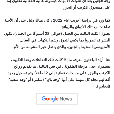
وجه الجنين بعد أن تناولت الأمهات كبسولة عالية الفعالية تحتوي إما
على مسحوق الكرنب أو الجزر.
كما
ورد في دراسة أجريت
عام 2022
، كان هناك دليل على أن الأجنة
تفاعلت مع تلك الأذواق والروائح.
بحلول
الثلث الثالث من الحمل
(حوالي 28 أسبوعًا من الحمل)، يكون
البشر قد تطوروا بما يكفي لتذوق وشم النكهات في السائل
الأمنيوسي المحيط بالجنين، والذي ينتقل عبر المشيمة من الأم.
هنا، أراد الباحثون معرفة ما إذا كانت تلك التفاعلات وهذا التكييف
يستمران
حتى مرحلة الطفولة
. في سن الثالثة، تم تقديم روائح
الكرنب والجزر على مسحات قطنية إلى 12 طفلاً، وتم تسجيل ردود
أفعالهم تجاه كل منهما على أنها “وجه باكٍ” (سلبي) أو “وجه سعيد”
(إيجابي).