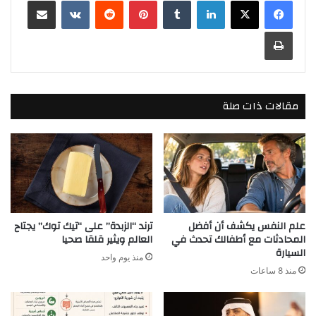
لينكدإن
بينتيريست
مشاركة عبر البريد
طباعة
مقالات ذات صلة
علم النفس يكشف أن أفضل
ترند “الزبدة” على “تيك توك” يجتاح
المحادثات مع أطفالك تحدث في
العالم ويثير قلقا صحيا
السيارة
منذ يوم واحد
منذ 8 ساعات