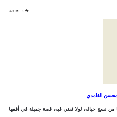
374
0
حسن الغامدي
ا من نسج خياله، لولا ثقتي فيه، قصة جميلة في أفقها