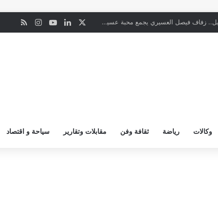
‫X
لينكدإن
‫YouTube
انستقرام
ملخص ال
ن
ليلة من الفرح الأصيل.. زفاف فيصل العسيري يجمع محبة عسير وجازان
وكالات
رياضة
ثقافة وفن
مقابلات وتقارير
سياحة و اقتصاد