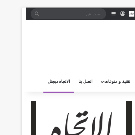
موقع RSS
بض
اتصل بــنـا
تسجيل الدخول
إضافة عمود جانبي
بحث
عن
تقنية و منوعات
اتصل بنا
الاتجاه ديجتل