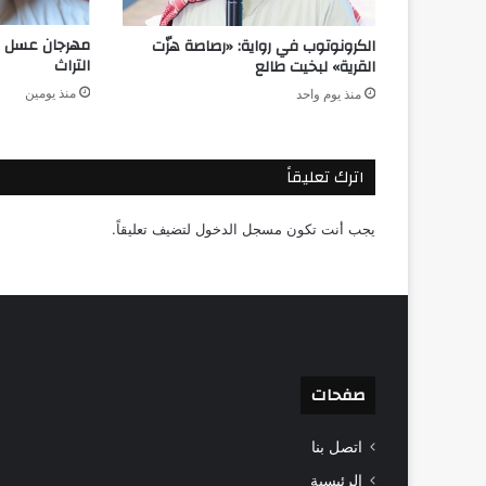
مهرجان عسل ا
الكرونوتوب في رواية: «رصاصة هزّت
التراث
القرية» لبخيت طالع
منذ يومين
منذ يوم واحد
اترك تعليقاً
يجب أنت تكون
مسجل الدخول
لتضيف تعليقاً.
صفحات
اتصل بنا
الرئيسية