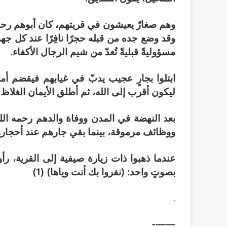
وهم صغارٌ يعيشون في قريتهم، كان أبوهم رحم
وقد وضع جده من قبله حجرًا نافِرًا عند كل جهة
مسؤوليةً قبليةً تُعدّ من شيم الرجال الأكفاء.
ابتلوا بجارٍ عجيب يدبّ في غيابهم فيقضم أم
ليكون أقرب إلى الله، ثم أطلق الأيمان الغلاظ
بعد النهضة في المدن ووفاة والدهم رحمه الله،
ووظائف مرموقة، بينما بقي جارهم عند أحجارهم
عندما ذهبوا ذات زيارة صيفية إلى القرية، ر
بصوتٍ واحد: (نفروا بك أنت وياها) (1)
.
——-