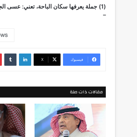
(1) جملة يعرفها سكان الباحة، تعني: عسى الجن أن تقلع بك إلى مكان مجهول.
–
لينكدإن
فيسبوك
‫X
مقالات ذات صلة