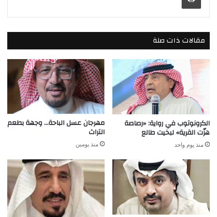
مقالات ذات صلة
مهرجان عسل الباحة… وجهة بطعم
الكرونوتوب في رواية: «رصاصة
التراث
هزّت القرية» لبخيت طالع
منذ يومين
منذ يوم واحد