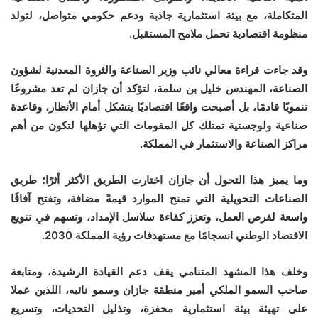
المتكاملة، مع بيئة استثمارية جاذبة ودعم حكومي متواصل، لتولد
منظومة اقتصادية تحمل ملامح المستقبل.
وقد جاءت قراءة معالي نائب وزير الصناعة والثروة المعدنية لشؤون
الصناعة، المهندس خليل بن سلمة، لتؤكد أن جازان لم تعد مشروعًا
تنمويًا قادمًا، بل أصبحت واقعًا اقتصاديًا يتشكل أمام الأنظار، وقاعدة
صناعية ولوجستية تمتلك كل المقومات التي تؤهلها لتكون من أهم
مراكز الصناعة والاستثمار في المملكة.
وما يميز هذا التحول أن جازان اختارت الطريق الأكثر أثرًا؛ طريق
الصناعات التحويلية التي تمنح الموارد قيمةً مضافة، وتفتح آفاقًا
واسعة لفرص العمل، وتعزز كفاءة سلاسل الإمداد، وتسهم في تنويع
الاقتصاد الوطني انسجامًا مع مستهدفات رؤية المملكة 2030.
وخلف هذا المشهد المتنامي يقف دعم القيادة الرشيدة، ومتابعة
صاحب السمو الملكي أمير منطقة جازان وسمو نائبه، اللذين عملا
على تهيئة بيئة استثمارية محفزة، وتذليل التحديات، وتسريع