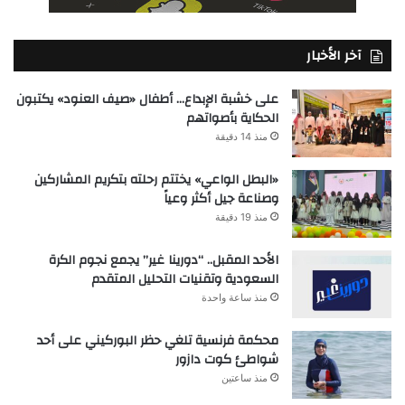
آخر الأخبار
على خشبة الإبداع… أطفال «صيف العنود» يكتبون
الحكاية بأصواتهم
منذ 14 دقيقة
«البطل الواعي» يختتم رحلته بتكريم المشاركين
وصناعة جيل أكثر وعياً
منذ 19 دقيقة
الأحد المقبل.. “دورينا غير” يجمع نجوم الكرة
السعودية وتقنيات التحليل المتقدم
منذ ساعة واحدة
محكمة فرنسية تلغي حظر البوركيني على أحد
شواطئ كوت دازور
منذ ساعتين