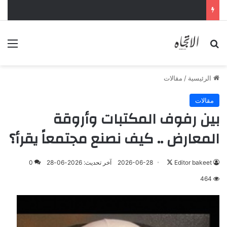
الأحد المقبل.. “دورينا غير” يجمع نجوم الكرة السعودية وتقنيات التحليل المتقدم
بحث عن
الق
الرئيسية
/
مقالات
مقالات
بين رفوف المكتبات وأروقة
المعارض .. كيف نصنع مجتمعاً يقرأ؟
تابع
Editor bakeet
2026-06-28
آخر تحديث: 2026-06-28
0
على
464
X