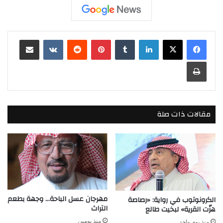
لينكدإن
بينتيريست
مشاركة عبر البريد
طباعة
مقالات ذات صلة
مهرجان عسل الباحة… وجهة بطعم
الكرونوتوب في رواية: «رصاصة
التراث
هزّت القرية» لبخيت طالع
منذ يومين
منذ يوم واحد