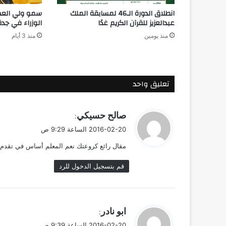
انطلاق الدورة الـ46 لمسابقة الملك
سمو ولي الع
عبدالعزيز للقرآن الكريم غدًا
الوزراء في جدة
منذ يومين
منذ 3 أيام
تعليق واحد
ي
صالح حسيكي
:
ق
2016-02-20 الساعة 9:29 ص
و
مقال رائع كروعتك نعم المعلم أساس في تقدم 
ل
قم بتسجيل الدخول للرد
ي
ابو نادر
:
ق
2016-02-20 الساعة 9:39 ص