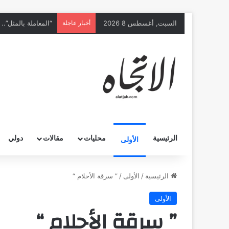
السبت, أغسطس 8 2026
أخبار عاجلة
الرئيسية
محليات
مقالات
دولي
الأولى
الرئيسية
/
الأولى
/
” سرقة اﻷحلام “
الأولى
” سرقة اﻷحلام “