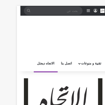
موقع RSS
بض
اتصل بــنـا
تسجيل الدخول
إضافة عمود جانبي
بحث
عن
تقنية و منوعات
اتصل بنا
الاتجاه ديجتل