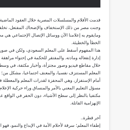
قدمت اﻷفلام والمسلسلات المصرية خلال العقود الماضية
وجنت مصر من ذلك اﻹستخفاف والإضحاك المفتعل، تخلفا إ
ومايقوم به إعلامنا اﻵن ووسائل اﻹتصال اﻹجتماعي هي محا
الخطأ والخطيئة.
هذا المفهوم أسقط على المعلم السعودي، ولكن في صورة 
إدارة إنفعاله ومادته. والمفتقر للحكمة في إحتواء مراهق
خلال مقاطع فيديو وصور مجتزأة، وأخبار مكثفة، في وسط
المعلم المستنزف نفسيا، والمعنف اجتماعيا، مشكل من؛ 
أمام اﻹستفزاز، وهي المحفزة لقدرات المعلم والمعطلة 
مسؤل التعليم المعني باﻷمر والمنساق وراء حركية اﻹعلام ا
مكتفيا بالنظر إلى سطح اﻷشياء، دون الحفر في الواقع ع
الإنهزامية القاتلة.
آخر قطرة..
إطفاء المعلم؛ سرقة لأحلام الأمة في اﻹبداع والنمو، فهو 