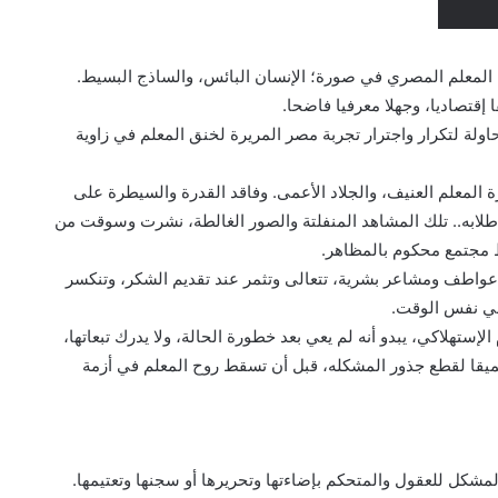
 المعلم المصري في صورة؛ اﻹنسان البائس، والساذج البسيط.
قتصاديا، وجهلا معرفيا فاضحا.
ولة لتكرار واجترار تجربة مصر المريرة لخنق المعلم في زاوية
المعلم العنيف، والجلاد اﻷعمى. وفاقد القدرة والسيطرة على
ة طلابه.. تلك المشاهد المنفلتة والصور الغالطة، نشرت وسوقت من
 مجتمع محكوم بالمظاهر.
عواطف ومشاعر بشرية، تتعالى وتثمر عند تقديم الشكر، وتنكسر
في نفس الوقت.
ﻹستهلاكي، يبدو أنه لم يعي بعد خطورة الحالة، ولا يدرك تبعاتها،
ميقا لقطع جذور المشكله، قبل أن تسقط روح المعلم في أزمة
المشكل للعقول والمتحكم بإضاءتها وتحريرها أو سجنها وتعتيمها.