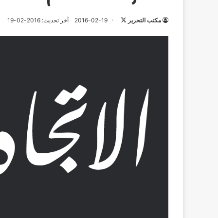
تابع
مكتب التحرير
2016-02-19
آخر تحديث: 2016-02-19
على
X