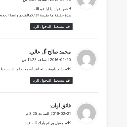
و
لا فض فوك يا ابا عبدالله
ل
هذة حقيقة ما يقدمة الاعلامالقديم وايضا الح
قم بتسجيل الدخول للرد
ي
محمد صالح أل عالي
:
ق
2016-02-20 الساعة 11:25 ص
و
كلام رائع يابوعبدالله لقد أسمعت لو ناديت حيا 
ل
قم بتسجيل الدخول للرد
ي
فائق اوان
:
ق
2016-02-21 الساعة 3:25 م
و
كلام جميل ورائع بارك الله فيك
ل