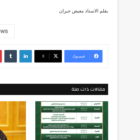
بقلم الاستاذ معيض جبران
لينكدإن
فيسبوك
‫X
مقالات ذات صلة