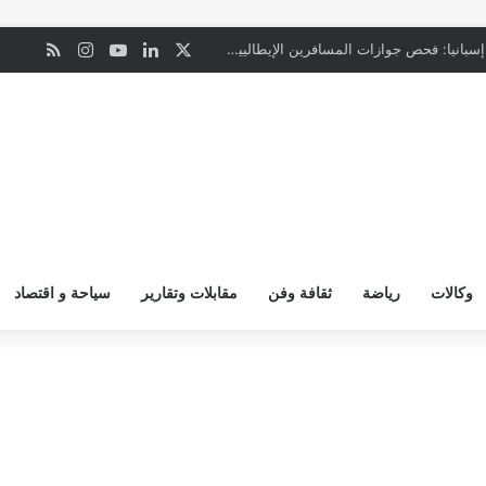
‫X
لينكدإن
‫YouTube
انستقرام
ملخص ال
ن
“المعاملة بالمثل”.. إسبانيا: فحص جوازات المسافرين الإيطاليين يبدأ ليل السبت
وكالات
رياضة
ثقافة وفن
مقابلات وتقارير
سياحة و اقتصاد