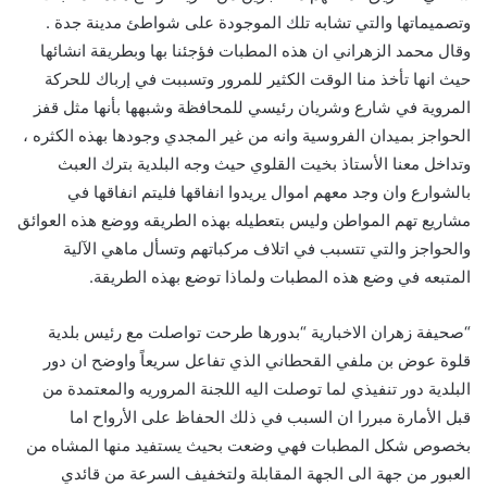
وتصميماتها والتي تشابه تلك الموجودة على شواطئ مدينة جدة .
وقال محمد الزهراني ان هذه المطبات فؤجئنا بها وبطريقة انشائها
حيث انها تأخذ منا الوقت الكثير للمرور وتسببت في إرباك للحركة
المروية في شارع وشريان رئيسي للمحافظة وشبهها بأنها مثل قفز
الحواجز بميدان الفروسية وانه من غير المجدي وجودها بهذه الكثره ،
وتداخل معنا الأستاذ بخيت القلوي حيث وجه البلدية بترك العبث
بالشوارع وان وجد معهم اموال يريدوا انفاقها فليتم انفاقها في
مشاريع تهم المواطن وليس بتعطيله بهذه الطريقه ووضع هذه العوائق
والحواجز والتي تتسبب في اتلاف مركباتهم وتسأل ماهي الآلية
المتبعه في وضع هذه المطبات ولماذا توضع بهذه الطريقة.
“صحيفة زهران الاخبارية “بدورها طرحت تواصلت مع رئيس بلدية
قلوة عوض بن ملفي القحطاني الذي تفاعل سريعاً واوضح ان دور
البلدية دور تنفيذي لما توصلت اليه اللجنة المروريه والمعتمدة من
قبل الأمارة مبررا ان السبب في ذلك الحفاظ على الأرواح اما
بخصوص شكل المطبات فهي وضعت بحيث يستفيد منها المشاه من
العبور من جهة الى الجهة المقابلة ولتخفيف السرعة من قائدي