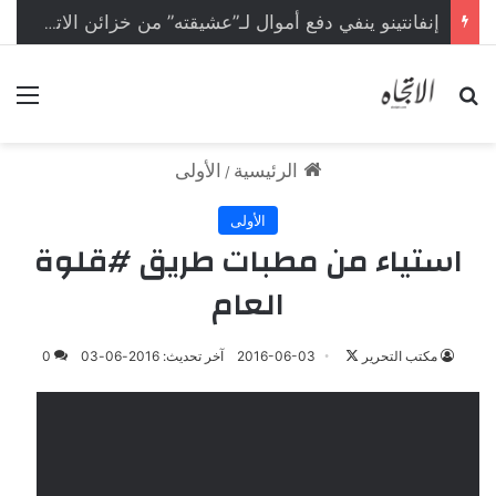
إنفانتينو ينفي دفع أموال لـ”عشيقته” من خزائن الاتحاد الأوروبي
بحث عن
الق
الرئيسية
الأولى
/
الأولى
استياء من مطبات طريق #قلوة
العام
مكتب التحرير
ت
2016-06-03
آخر تحديث: 2016-06-03
0
ا
ب
ع
ع
ل