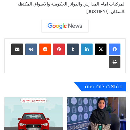
المركبات امام المدارس والدوائر الحكومية والاسواق المكتظه
بالسكان .[/JUSTIFY]
لينكدإن
‏Tumblr
بينتيريست
‏Reddit
‏VKontakte
مشاركة عبر البريد
طباعة
مقالات ذات صلة