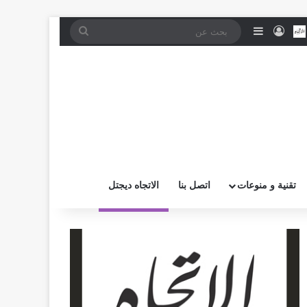
موقع RSS
بض
اتصل بــنـا
تسجيل الدخول
إضافة عمود جانبي
بحث
عن
تقنية و منوعات
اتصل بنا
الاتجاه ديجتل