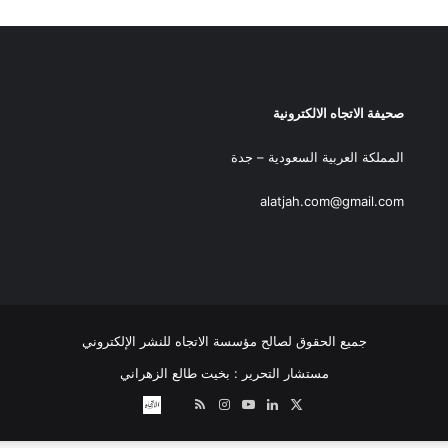
صحيفة الاتجاه الالكترونية
المملكة العربية السعودية – جدة
alatjah.com@gmail.com
جميع الحقوق لصالح مؤسسة الاتجاه للنشر الإلكتروني
مستشار التحرير : بخيت طالع الزهراني
‫X
لينكدإن
‫YouTube
انستقرام
ملخص
نبض
اتصل
الموقع
بــنـا