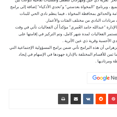
ميع ، وبرنامج “المخواة بعدستي” و”تحدي الأذكياء” إضافة إلى برامج
عامة والحدائق بمحافظة المخواة ، فيما ينظم نادي الحي للبنات
رتادات النادي من مختلف الفئات والأعمار.
ارة “عبدالله حامد العُمري” مؤكداً أن الفعاليات تأتي في وقت
ستمر الفعاليات لمدة شهر كامل، وتم التركيز في إقامتها على
ي الأحسبة وقرية ذي عين الأثرية .
لزهراني أن هذه البرامج تأتي ضمن برامج المسؤولية الإجتماعية التي
ما ثمن للأقسام المختلفة بالإدارة جهودها في الإسهام في إيجاد
ة ومرتاديها .
بينتيريست
مشاركة عبر البريد
طباعة