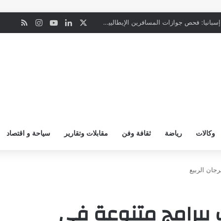
‫X
لينكدإن
‫YouTube
انستقرام
ملخص ال
ن
“المعاملة بالمثل”.. إسبانيا: فحص جوازات المسافرين الإيطاليين يبدأ ليل السبت
وكالات
رياضة
ثقافة وفن
مقابلات وتقارير
سياحة و اقتصاد
جان الربيع
 ببرامج متنوعة في