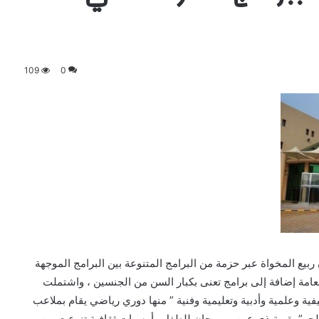
109
0
ربيع المخواة عبر حزمة من البرامج المتنوعة بين البرامج الموجهة
عامة إضافة إلى برامج تعنى بكبار السن من الجنسين ، واشتملت
فية وعلمية وأدبية وتعليمية وفنية ” منها دوري رياضي يقام بملاعب
الحر” بقرية ذي عين ومهرجان للطفل وأمسيات ثقافية تنوعت بين