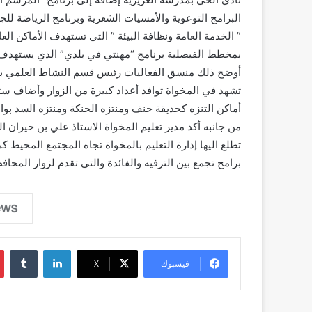
البرامج التوعوية والأمسيات الشعرية وبرنامج الرياضة للج
” الخدمة العامة ونظافة البيئة ” التي تستهدف الأماكن ال
بمخطط الفيصلية برنامج “مهنتي في بلدي” الذي يستهدف م
أوضح ذلك منسق الفعاليات رئيس قسم النشاط العلمي بالإد
تشهد في المخواة توافد أعداد كبيرة من الزوار وأضاف ست
أماكن التنزه كحديقة حنف ومنتزه الحنكة ومنتزه السد بواد
من جانبه أكد مدير تعليم المخواة الاستاذ علي بن خيران ا
تطلع اليها إدارة التعليم بالمخواة تجاه المجتمع المحيط ك
برامج تجمع بين الترفيه والفائدة والتي تقدم لزوار المحافظ
لينكدإن
فيسبوك
‫X