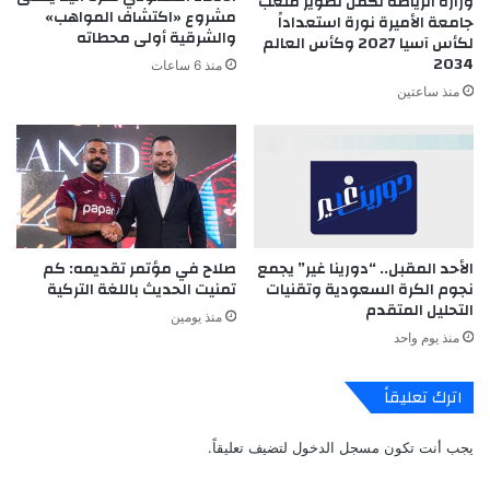
وزارة الرياضة تُكمل تطوير ملعب
مشروع «اكتشاف المواهب»
جامعة الأميرة نورة استعداداً
والشرقية أولى محطاته
لكأس آسيا 2027 وكأس العالم
2034
منذ 6 ساعات
منذ ساعتين
الأحد المقبل.. “دورينا غير” يجمع
صلاح في مؤتمر تقديمه: كم
نجوم الكرة السعودية وتقنيات
تمنيت الحديث باللغة التركية
التحليل المتقدم
منذ يومين
منذ يوم واحد
اترك تعليقاً
يجب أنت تكون
مسجل الدخول
لتضيف تعليقاً.