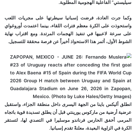
سيليستي” الفاعلية الهجومية المطلوبة.
وكما جرت العادة، فرضت إسبانيا سيطرتها على مجريات اللعب
واستحوذت على الكرة معظم فترات اللقاء، بينما اعتمدت أوروغواي
على سرعة لاعبيها في تنفيذ الهجمات المرتدة. ومع اقتراب نهاية
الشوط الأول، أثمر هذا الاستحواذ أخيراً عن فرصة محققة للتسجيل.
انطلق أليكس باينا من الجهة اليسرى داخل منطقة الجزاء، واستقبل
عرضية أرضية من ماركوس يورينتي قبل أن يطلق تسديدة قوية باتجاه
المرمى أخفق الحارس فرناندو موسليرا في التصدي لها، لتستقر
الكرة في الزاوية البعيدة، معلنةً تقدم إسبانيا.