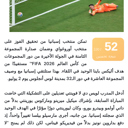
تمكن منتخب إسبانيا من تحقيق الفوز على
52
منتخب أوروغواي وضمان صدارة المجموعة
/ 100
الثامنة في الجولة الأخيرة من دور المجموعات
نتيجة تحسين
من كأس العالم FIFA 2026™ مستفيدًا من
محركات البحث
هدف أليكس باينا الوحيد في اللقاء. بهذا ستلتقي إسبانيا مع وصيف
المجموعة العاشرة في دور الـ32 بمدينة لوس أنجلوس يوم 2 يوليو.
أدخل المدرب لويس دي لا فوينتي تعديلين على التشكيلة التي خاضت
المباراة السابقة، بإشراك ميكيل ميرينو وماركوس يورينتي بدلاً من
داني أولمو وبيدرو بورو، وكان ليورينتي دورًا مؤثرًا في الهدف الوحيد
الذي سجلته إسبانيا. من جانبه، أجرى مارسيلو بيلسا تغييراً واحداً، إذ
دفع بداروين نونيز بدلاً من فيديريكو فيناس، لكن ذلك لم يمنح “لا