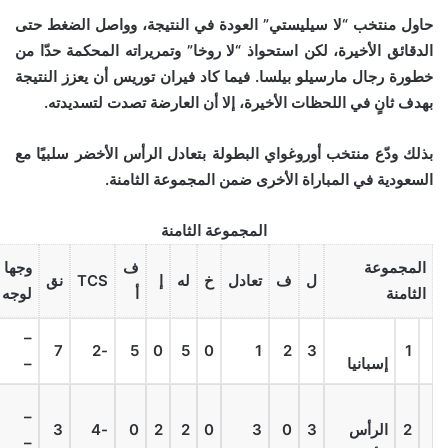
حاول منتخب “لا سيليستي” العودة في النتيجة، وواصل الضغط حتى
الدقائق الأخيرة، لكن استحواذ “لا روخا” وتمريراته المحكمة حدّا من
خطورة رجال مارسيلو بيلسا. فيما كاد فيران توريس أن يعزز النتيجة
بهدف ثانٍ في اللحظات الأخيرة، إلا أن العارضة تصدت لتسديدته.
بذلك ودّع منتخب أوروغواي البطولة بتعادل الرأس الأخضر سلبيًا مع
السعودية في المباراة الأخرى ضمن المجموعة الثامنة.
المجموعة الثامنة
المجموعة
ف
وجها
ل
ف
تعادل
خ
له
إ
TCS
نق
الثامنة
أ
لوجه
–
7
-2
5
0
5
0
1
2
3
1
إسبانيا
–
–
2
الرأس
3
0
3
0
2
2
0
-4
3
–