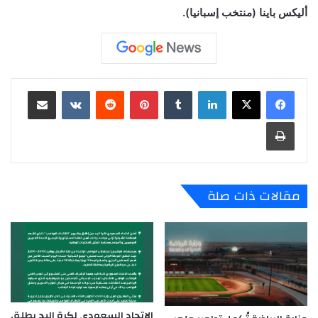
أليكس باينا (منتخب إسبانيا).
لينكدإن
‏Tumblr
بينتيريست
‏Reddit
‏VKontakte
مشاركة عبر البريد
طباعة
مقالات ذات صلة
الاتحاد السعودي لكرة اليد يطلق