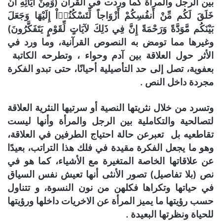
بين الرجل والمرأة كما وردت في القران (وَمِنْ آيَاتِهِ أَنْ
خَلَقَ لَكُم مِّنْ أَنفُسِكُمْ أَزْوَاجاً لِّتَسْكُنُوۤاْ إِلَيْهَا وَجَعَلَ
بَيْنَكُم مَّوَدَّةً وَرَحْمَةً إِنَّ فِي ذَلِكَ لآيَاتٍ لِّقَوْمٍ يَتَفَكَّرُونَ)
وغيرها مما تومض به النصوص القرآنية، وما ورد في
الأثر حول العلاقة بين آدم وحواء ، وتطرحه الكاتبة
بعفوية، تصل إلى حد التأصيلية أحيانًا، حتى تبدو الفكرة
مجردة داخل النص .
وتسرد من خلال نثريتها النصية أو سرتيها النثرية العلاقة
لتصالحية والتكاملية بين الرجل والمرأة وأنها ليست
تقاطعيه بل تعبرعن حالة احتياج الطرفين في العلاقة،
وهو ما يجعل الفكرة مقيدة في فلك هذا التراتب، بعيدًا
عن علاقاتها الخاصة المتغيرة مع الأشياء، كما هو في
نص (بلا تفاصيل) تصور الأنثى أنها تعيش نفس السياق
في حياتها وتكراها فكلهن من نون النسوة، و تتناول
حسب رؤيتها ما يميز المرأة عن الاخريات داخلها ورؤيتها
للحياة ونظرتها البعيدة .