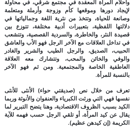
وأحلام المرأة المعقدة في مجتمع شرقي، في محاولة
لإيجاد دورها وموقعها كأم وزوجة وأرملة ومتعلمة
وصانعة للحياة، وتتخذ من نثرية اللغة وجمالياتها في
دلالتها اللفظية، بتعبيرات أدبية مختلفة، تتوزع بين
قصيدة النثر، والخاطرة، والسردية القصصية، وتتشعب
في تداخل العلاقات مع الآخر الرجل فهو الأب والعاشق
الحبيب، الصديق، والرجل الطيب والشرير والغادر
والوفي والخائن والمحب، وتتشارك معه العلاقة
العاطفية الخاصة والمجتمعية. ومن ثم فهو الآخر
بالنسبة للمرأة.
تعرف من خلال نص (صديقتي حواء) الأنثى للأنثى
نفسها فهي التي ورثت الكبرياء والعنفوان والأنوثة وربما
الكيد بسبب الظروف الاقتصادية، وهنا يتضح التبرير لما
يقال عن كيد المرأة، أو تلقي الرجل حسب فهمه للآية
الكريمة (إن كيدهن عظيم).