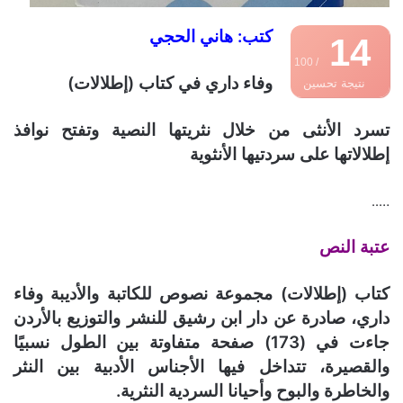
كتب: هاني الحجي
14
/ 100
وفاء داري في كتاب (إطلالات)
نتيجة تحسين
محركات البحث
تسرد الأنثى من خلال نثريتها النصية وتفتح نوافذ
إطلالاتها على سردتيها الأنثوية
…..
عتبة النص
كتاب (إطلالات) مجموعة نصوص للكاتبة والأديبة وفاء
داري، صادرة عن دار ابن رشيق للنشر والتوزيع بالأردن
جاءت في (173) صفحة متفاوتة بين الطول نسبيًا
والقصيرة، تتداخل فيها الأجناس الأدبية بين النثر
والخاطرة والبوح وأحيانا السردية النثرية.