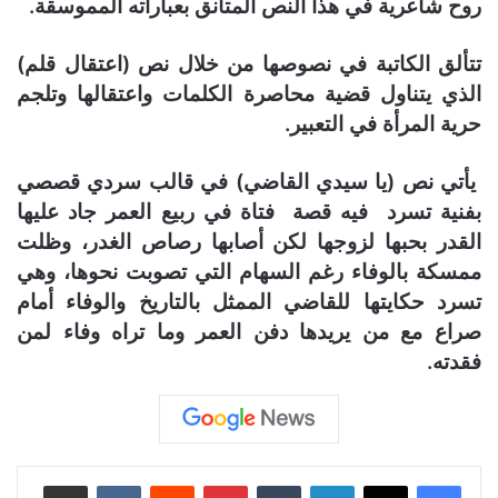
روح شاعرية في هذا النص المتأنق بعباراته المموسقة.
تتألق الكاتبة في نصوصها من خلال نص (اعتقال قلم)
الذي يتناول قضية محاصرة الكلمات واعتقالها وتلجم
حرية المرأة في التعبير.
يأتي نص (يا سيدي القاضي) في قالب سردي قصصي
بفنية تسرد فيه قصة فتاة في ربيع العمر جاد عليها
القدر بحبها لزوجها لكن أصابها رصاص الغدر، وظلت
ممسكة بالوفاء رغم السهام التي تصوبت نحوها، وهي
تسرد حكايتها للقاضي الممثل بالتاريخ والوفاء أمام
صراع مع من يريدها دفن العمر وما تراه وفاء لمن
فقدته.
لينكدإن
‏Tumblr
بينتيريست
‏Reddit
‏VKontakte
مشاركة عبر البريد