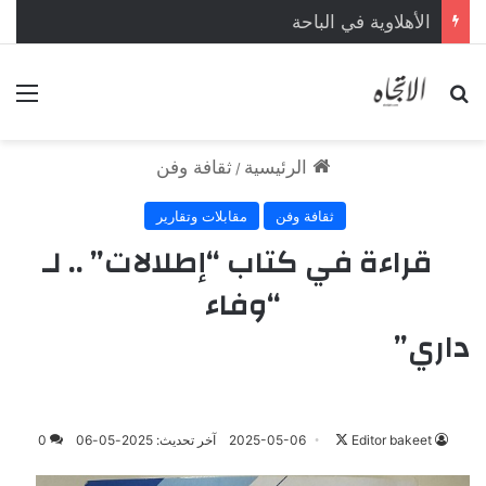
الأهلاوية في الباحة
بحث عن
الق
الرئيسية
ثقافة وفن
/
ثقافة وفن
مقابلات وتقارير
قراءة في كتاب “إطلالات” .. لـ
“وفاء
داري”
Editor bakeet
ت
2025-05-06
آخر تحديث: 2025-05-06
0
ا