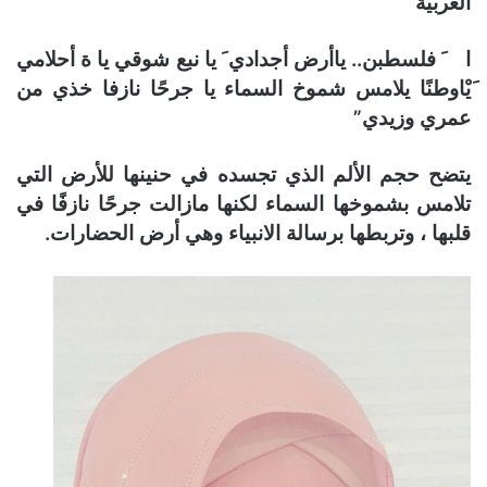
العربية
ا َ فلسطبن.. ياأرض أجدادي َ يا نبع شوقي يا ة أحلامي
َيْاوطنًا يلامس شموخ السماء يا جرحًا نازفا خذي من
عمري وزيدي”
يتضح حجم الألم الذي تجسده في حنينها للأرض التي
تلامس بشموخها السماء لكنها مازالت جرحًا نازفًا في
قلبها ، وتربطها برسالة الانبياء وهي أرض الحضارات.