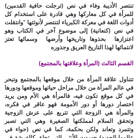
تنتصر الأديبة وفاء في نص (ترجلت حافية القدمين)
للمرأة في كل معاركها وهي قادرة على استخدام كل
أدوات اللغة في معركة الكبرياء لتنتصر لأنوثتها “وانتقلت
في نص (كنعانية) إلى موضوع آخر في الكتاب وهو
اعتزازها بحذوها وتاريخها وأرضها وسمائها تعتز
لانتمائها لهذا التاريخ العريق وجذوره
القسم الثالث (المرأة وعلاقتها بالمجتمع)
تتناول علاقة المرأة من خلال موقعها بالمجتمع وتبحر
في عالم المرأة من خلال مراحل حياتها وموقعها ودورها
في كل موقع تكون فيه، فالمرأة هي الأم ومن يريد
اختصار دورها أو دور الأمومة فهو عاقر في فكره،
والمرأة هي الزوجة التي تتربع على عرش الزوجية
وتحقق السلام لمملكتها الصغيرة وهي التي تصبر
وتتمرد وتعاند ولكن بحكمة، كما في نص (حواء في
عالمها الجديد) جسدت الأنثى التي تحلق كالفرشة في