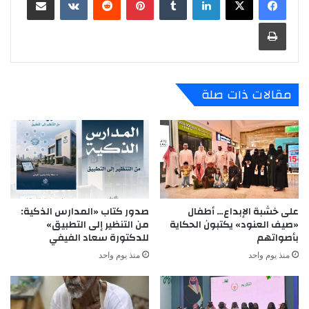
طباعة
مقالات ذات صلة
على خشبة الإبداع… أطفال
صدور كتاب «المدارس الذكية:
«صيف العنود» يكتبون الحكاية
من التنظير إلى التطبيق»
بأصواتهم
للدكتورة سعاد الفيفي
منذ يوم واحد
منذ يوم واحد