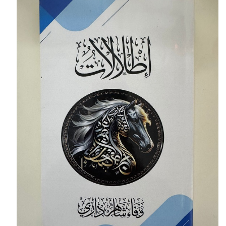
ب
ع
ع
ل
ى
X