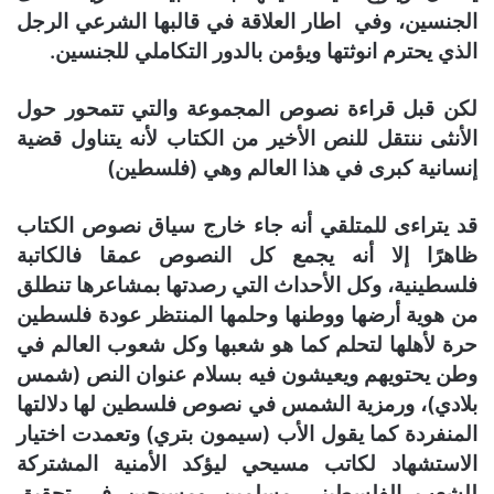
الجنسين، وفي اطار العلاقة في قالبها الشرعي الرجل
الذي يحترم انوثتها ويؤمن بالدور التكاملي للجنسين.
لكن قبل قراءة نصوص المجموعة والتي تتمحور حول
الأنثى ننتقل للنص الأخير من الكتاب لأنه يتناول قضية
إنسانية كبرى في هذا العالم وهي (فلسطين)
قد يتراءى للمتلقي أنه جاء خارج سياق نصوص الكتاب
ظاهرًا إلا أنه يجمع كل النصوص عمقا فالكاتبة
فلسطينية، وكل الأحداث التي رصدتها بمشاعرها تنطلق
من هوية أرضها ووطنها وحلمها المنتظر عودة فلسطين
حرة لأهلها لتحلم كما هو شعبها وكل شعوب العالم في
وطن يحتويهم ويعيشون فيه بسلام عنوان النص (شمس
بلادي)، ورمزية الشمس في نصوص فلسطين لها دلالتها
المنفردة كما يقول الأب (سيمون بتري) وتعمدت اختيار
الاستشهاد لكاتب مسيحي ليؤكد الأمنية المشتركة
للشعب الفلسطيني مسلمين ومسيحين في تحقيق