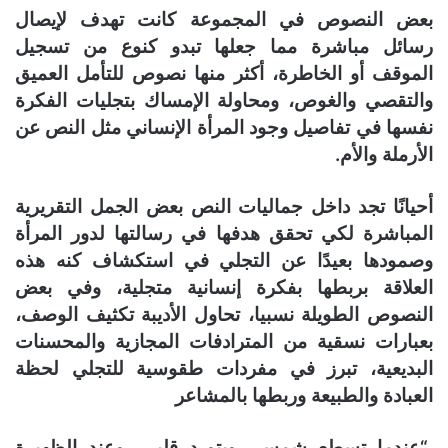
بعض النصوص في المجموعة كانت تهدف لإيصال
رسائل مباشرة مما جعلها تبدو كنوع من تسجيل
الموقف أو الخاطرة، أكثر منها نصوص للتأمل العميق
والتقصي والغوص، ومحاولة الإمساك بتجليات الفكرة
نفسها في تفاصيل وجود المرأة الإنساني مثل النص عن
الأرملة والأم.
أحيانًا تجد داخل جماليات النص بعض الجمل التقريرية
المباشرة لكي تحقق هدفها في رسالتها لدور المرأة
وصمودها بعيدًا عن التجلي في استكشاف كنه هذه
العلاقة بربطها بفكرة إنسانية متجلية، وفي بعض
النصوص الطويلة نسبيا، تحاول الأديبة تكثيف الوصف،
بعبارات نسقية من المترادفات المجازية والمحسنات
البديعية، تبرز في مفردات طقوسية للتجلي لحظة
العبادة والطبيعة وربطها بالمشاعر
“عندما تسطع شمسي ويتورد قلبي، وعند الظهيرة