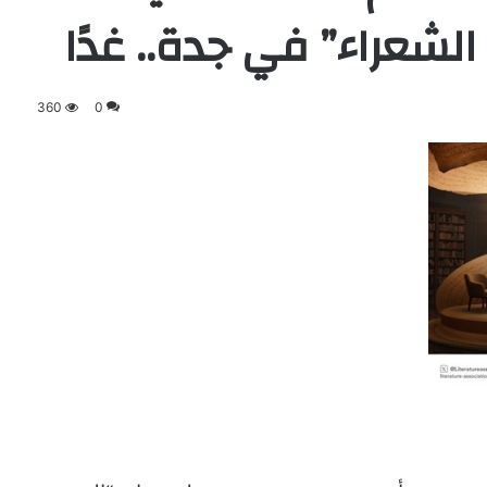
لشعراء” في جدة.. غدًا
360
0