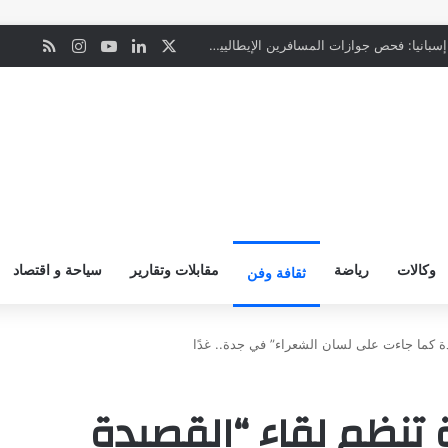
‫X
لينكدإن
‫YouTube
انستقرام
ملخص ال
ن
“المعاملة بالمثل”.. إسبانيا: فحص جوازات المسافرين الإيطاليين يبدأ ليل السبت
وكالات
رياضة
مقابلات وتقارير
سياحة و اقتصاد
ثقافة وفن
دة كما جاءت على لسان الشعراء” في جدة.. غدًا
 تنظم لقاء “القصيدة