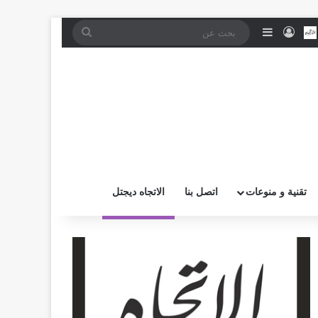
موقع RSS
بض
اتصل بــنـا
تسجيل الدخول
إضافة عمود جانبي
بحث
عن
تقنية و منوعات
اتصل بنا
الاتجاه ديجتل