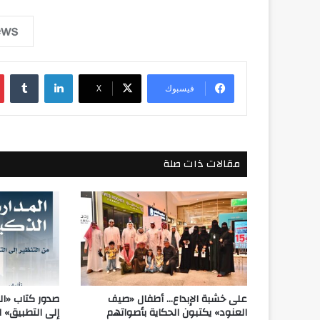
لينكدإن
فيسبوك
‫X
مقالات ذات صلة
على خشبة الإبداع… أطفال «صيف
صدور كتاب «الم
العنود» يكتبون الحكاية بأصواتهم
إلى التطبيق» 