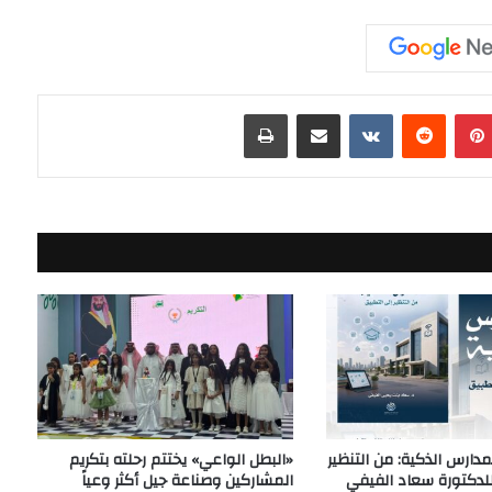
بينتيريست
مشاركة عبر البريد
طباعة
دارس الذكية: من التنظير
«البطل الواعي» يختتم رحلته بتكريم
للدكتورة سعاد الفيفي
المشاركين وصناعة جيل أكثر وعياً