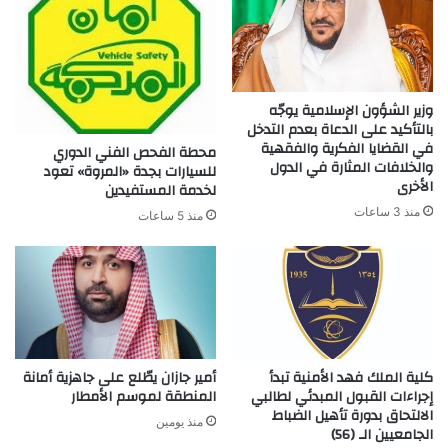
وزير الشؤون الإسلامية يوجّه
بالتأكيد على الدعاة بعدم التدخل
في القضايا الفكرية والفقهية
محطة الفحص الفني الدوري
والخلافات المثارة في الدول
للسيارات بجدة «المروة» تعود
الأخرى
لخدمة المستفيدين
منذ 3 ساعات
منذ 5 ساعات
كلية الملك فهد الأمنية تبدأ
أمير جازان يطّلع على جاهزية أمانة
إجراءات القبول المبدئي لطالبي
المنطقة لموسم الأمطار
الالتحاق بدورة تأهيل الضباط
منذ يومين
الجامعيين الـ (56)