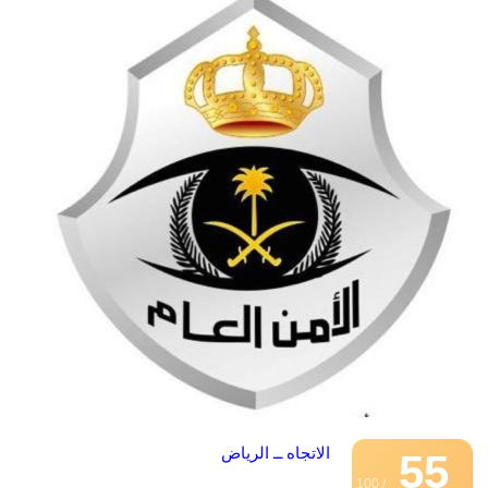
الاتجاه ــ الرياض
55
/ 100