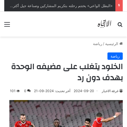
«البطل الواعي» يختتم رحلته بتكريم المشاركين وصناعة جيل أكثر وعياً
بحث عن
الق
الرئيسية
/
رياضة
رياضة
الخلود يتغلب على مضيفه الوحدة
بهدف دون رد
غرفة الاخبار
2024-09-20
آخر تحديث: 2024-09-21
0
101