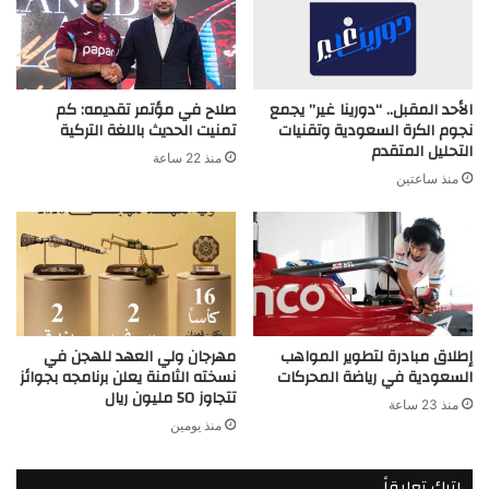
الأحد المقبل.. “دورينا غير” يجمع
صلاح في مؤتمر تقديمه: كم
نجوم الكرة السعودية وتقنيات
تمنيت الحديث باللغة التركية
التحليل المتقدم
منذ 22 ساعة
منذ ساعتين
إطلاق مبادرة لتطوير المواهب
مهرجان ولي العهد للهجن في
السعودية في رياضة المحركات
نسخته الثامنة يعلن برنامجه بجوائز
تتجاوز 50 مليون ريال
منذ 23 ساعة
منذ يومين
اترك تعليقاً