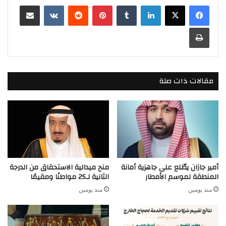
لينكدإن
بينتيريست
مشاركة عبر البريد
طباعة
مقالات ذات صلة
أمير جازان يطّلع على جاهزية أمانة
منح ميدالية الاستحقاق من الدرجة
المنطقة لموسم الأمطار
الثانية لـ25 مواطنًا ومقيمًا
منذ يومين
منذ يومين