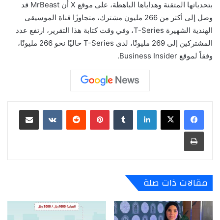
بتحدياتها المتقنة وهداياها الباهظة، على موقع X أن MrBeast قد
وصل إلى أكثر من 266 مليون مشترك، متجاوزًا قناة الموسيقى
الهندية الشهيرة T-Series، وفي وقت كتابة هذا التقرير، ارتفع عدد
المشتركين إلى 269 مليونًا، لدى T-Series حاليًا نحو 266 مليونًا،
وفقاً لموقع Business Insider.
لينكدإن
‏Tumblr
بينتيريست
‏Reddit
‏VKontakte
مشاركة عبر البريد
طباعة
مقالات ذات صلة