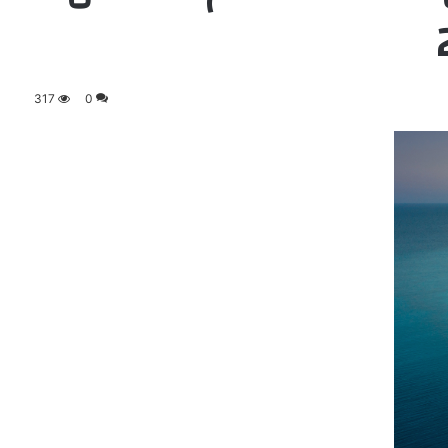
317
0