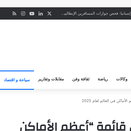
‫X
لينكدإن
‫YouTube
انستقرام
ملخص ال
ن
“المعاملة بالمثل”.. إسبانيا: فحص جوازات المسافرين الإيطاليين يبدأ ليل السبت
وكالات
رياضة
ثقافة وفن
مقابلات وتقارير
سياحة و اقتصاد
أماكن في العالم لعام 2025
قائمة “أعظم الأماكن