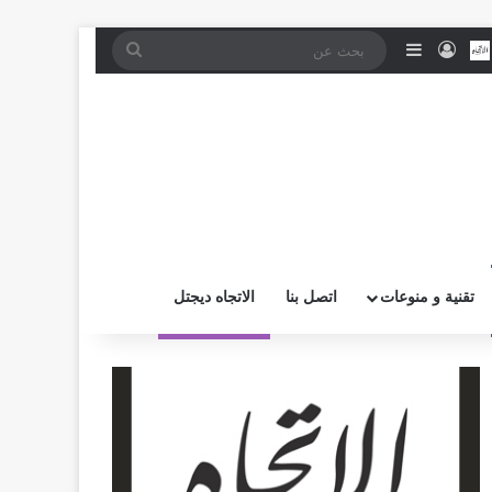
موقع RSS
بض
اتصل بــنـا
تسجيل الدخول
إضافة عمود جانبي
بحث
عن
تقنية و منوعات
اتصل بنا
الاتجاه ديجتل