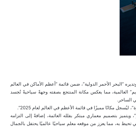
تديره “البحر الأحمر الدولية”، ضمن قائمة “أعظم الأماكن في العالم
لة “تايم” العالمية، مما يعكس مكانة المنتجع بصفته وجهةً سياحيةً تُجسد
ي الساحر.
ُسجل مكانًا مميزًا في قائمة الأعظم في العالم لعام 2025”.
، ويتميز بتصميم معماري مبتكر بفلله العائمة، إضافةً إلى التزامه
 تحيط به، مما يعزز من موقعه معلم سياحيًا عالميًا يحتفل بالجمال