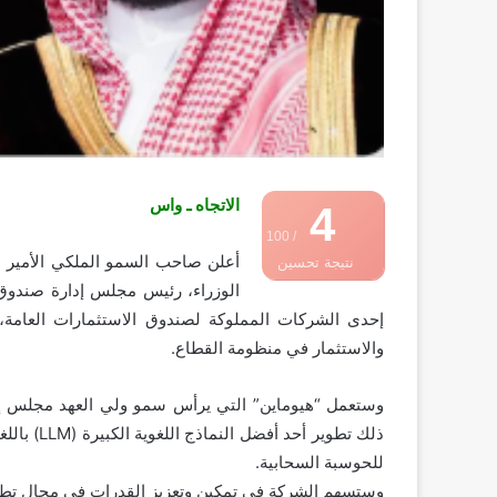
الاتجاه ـ واس
4
/ 100
أعلن صاحب السمو الملكي الأمير 
نتيجة تحسين
الوزراء، رئيس مجلس إدارة صندوق ا
محركات البحث
إحدى الشركات المملوكة لصندوق الاستثمارات العامة، 
والاستثمار في منظومة القطاع.
وستعمل “هيوماين” التي يرأس سمو ولي العهد مجلس إدا
ذلك تطوير 
للحوسبة السحابية.
وستسهم الشركة في تمكين وتعزيز القدرات في مجال تطوير و