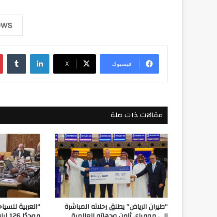
لينكدإن
فيسبوك
‫X
مقالات ذات صلة
“طيران الرياض” يطلق رحلاته المباشرة
“العربية للسيا
إلى مومباي ثامن وجهاته العالمية
موحدًا 126 لبلاغات السائحين