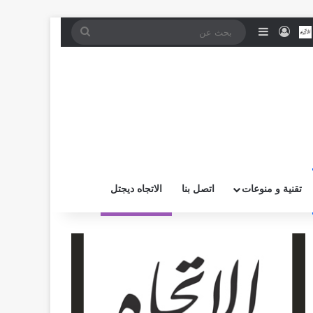
موقع RSS
بض
اتصل بــنـا
تسجيل الدخول
إضافة عمود جانبي
بحث
عن
تقنية و منوعات
اتصل بنا
الاتجاه ديجتل