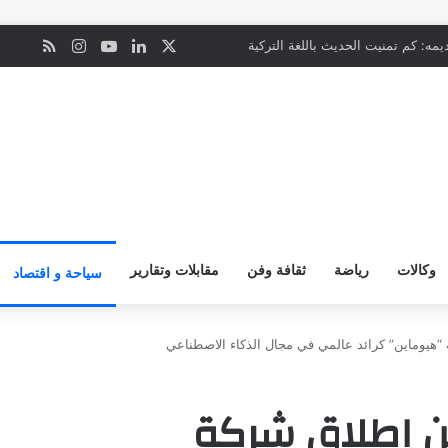
‫X
لينكدإن
‫YouTube
انستقرام
ملخص ال
ن
مه: كم تمنيت الحديث باللغة التركية
وكالات
رياضة
ثقافة وفن
مقابلات وتقارير
سياحة و اقتصاد
“هيوماين” كرائد عالمي في مجال الذكاء الاصطناعي
ن إطلاق شركة