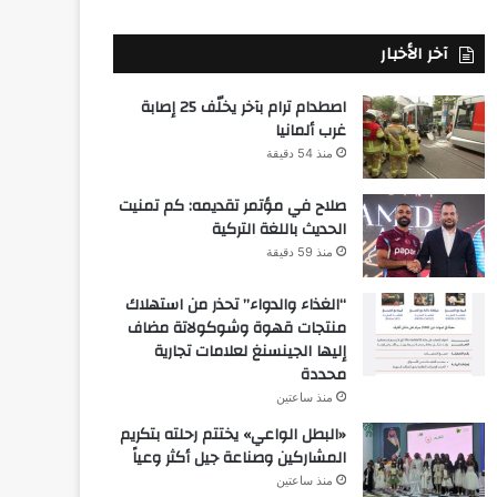
آخر الأخبار
اصطدام ترام بآخر يخلّف 25 إصابة
غرب ألمانيا
منذ 54 دقيقة
صلاح في مؤتمر تقديمه: كم تمنيت
الحديث باللغة التركية
منذ 59 دقيقة
“الغذاء والدواء” تحذر من استهلاك
منتجات قهوة وشوكولاتة مضاف
إليها الجينسنغ لعلامات تجارية
محددة
منذ ساعتين
«البطل الواعي» يختتم رحلته بتكريم
المشاركين وصناعة جيل أكثر وعياً
منذ ساعتين