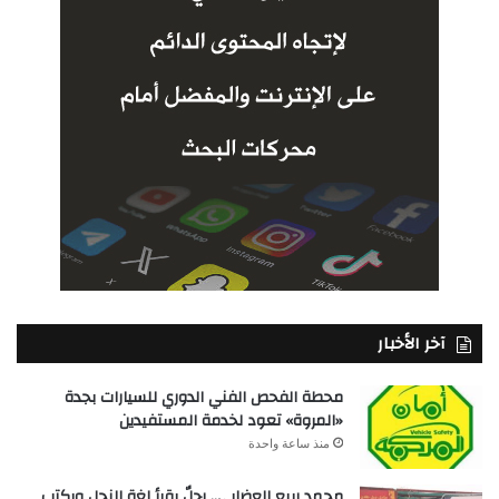
آخر الأخبار
محطة الفحص الفني الدوري للسيارات بجدة
«المروة» تعود لخدمة المستفيدين
منذ ساعة واحدة
محمد ربيع العضابي.. رجلٌ يقرأ لغة النحل ويكتب