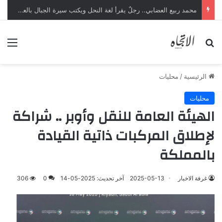
محمد ربيع العضابي.. رجلٌ يقرأ لغة النحل ويكتب سيرة الجبال بالعس
بحث عن
الق
الرئيسية
/
محليات
محليات
الهيئة العامة للنقل وأوبر .. شراكة
لإطلاق المركبات ذاتية القيادة
بالمملكة
غرفة الاخبار
2025-05-13
آخر تحديث: 2025-05-14
0
306