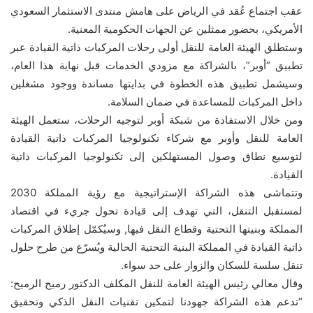
عقب اجتماع عُقد في الرياض على هامش منتدى الاستثمار السعودي
الأمريكي، بحضور ممثلين عن الجهات الحكومية المعنية.
وستطلق الهيئة العامة للنقل أولى رحلات المركبات ذاتية القيادة عبر
تطبيق “أوبر”، بالشراكة مع مزودي الخدمات قبل نهاية هذا العام،
وسيشمل تطبيق هذه الخطوة في بدايتها مساندة ووجود مشغلين
داخل المركبات للمساعدة في ضمان السلامة.
ومن خلال الاستفادة من شبكة أوبر لتوجيه الرحلات، ستعمل الهيئة
العامة للنقل وأوبر مع شركاء تكنولوجيا المركبات ذاتية القيادة
لتوسيع نطاق وصول المستهلكين إلى تكنولوجيا المركبات ذاتية
القيادة.
وتتماشى هذه الشراكة الإستراتيجية مع رؤية المملكة 2030
لمستقبل التنقل، التي تهدف إلى قيادة تحول جريء في اقتصاد
المملكة وبنيتها التحتية وقطاع النقل فيها, وسيُكمّل إطلاق المركبات
ذاتية القيادة في المملكة البنية التحتية الحالية ويُسرّع من طرح حلول
تنقل سلسة للسكان والزوار على حد سواء.
وقال معالي رئيس الهيئة العامة للنقل المكلف الدكتور رميح الرميح:
“تدعم هذه الشراكة جهودنا لتمكين تقنيات النقل الذكي وتحقيق