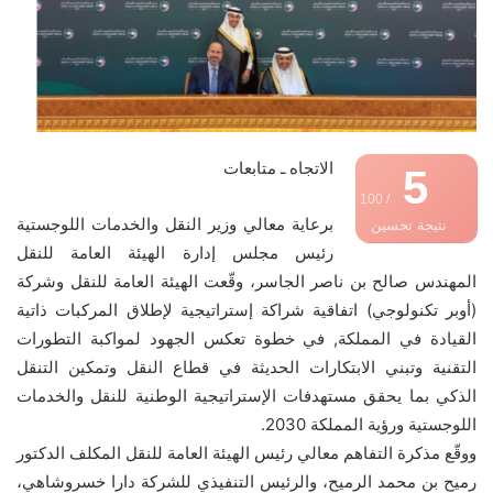
الاتجاه ـ متابعات
5
/ 100
برعاية معالي وزير النقل والخدمات اللوجستية
نتيجة تحسين
رئيس مجلس إدارة الهيئة العامة للنقل
محركات البحث
المهندس صالح بن ناصر الجاسر، وقّعت الهيئة العامة للنقل وشركة
(أوبر تكنولوجي) اتفاقية شراكة إستراتيجية لإطلاق المركبات ذاتية
القيادة في المملكة, في خطوة تعكس الجهود لمواكبة التطورات
التقنية وتبني الابتكارات الحديثة في قطاع النقل وتمكين التنقل
الذكي بما يحقق مستهدفات الإستراتيجية الوطنية للنقل والخدمات
اللوجستية ورؤية المملكة 2030.
ووقّع مذكرة التفاهم معالي رئيس الهيئة العامة للنقل المكلف الدكتور
رميح بن محمد الرميح، والرئيس التنفيذي للشركة دارا خسروشاهي،