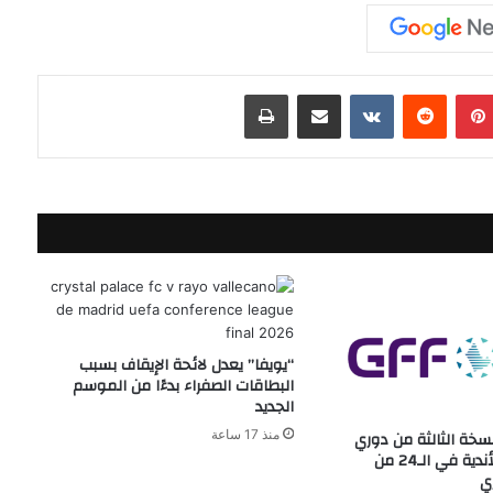
بينتيريست
مشاركة عبر البريد
طباعة
“يويفا” يعدل لائحة الإيقاف بسبب
البطاقات الصفراء بدءًا من الموسم
الجديد
منذ 17 ساعة
خة الثالثة من دوري
أبطال الخليج للأندية في الـ24 من
ي