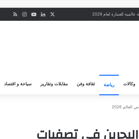
‫X
لينكدإن
‫YouTube
انستقرام
ملخص ال
ن
المية للعمارة لعام 2029
وكالات
ثقافة وفن
مقابلات وتقارير
سياحة و اقتصاد
رياضة
عالم 2026
لبحرين في تصفيات