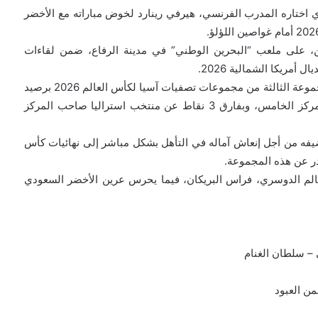
ي اختاره المدرب الفرنسي، هيرفي رينارد لخوض مباراته مع الأخضر
رين، على ملعب “البحرين الوطني” في مدينة الرفاع، ضمن لقاءات
أمريكا الشمالية 2026.
‎ويحتل منتخب السعودية المركز الثالث بجدول ترتيب المجموعة الثالثة من مجموعات تصفيات آسيا لكأس العالم 2026 برصيد
10 نقاط وبفارق 4 نقاط عن منتخب البحرين صاحب المركز الخامس، وبفارق 3 نقاط عن منتخب استراليا صاحب المركز
فه من أجل إنعاش آماله في التأهل بشكل مباشر إلى نهائيات كأس
سالم الدوسري، فراس البريكان، فيما يحرس عرين الأخضر السعودي