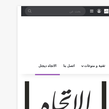
موقع RSS
بض
اتصل بــنـا
تسجيل الدخول
إضافة عمود جانبي
بحث
عن
تقنية و منوعات
اتصل بنا
الاتجاه ديجتل