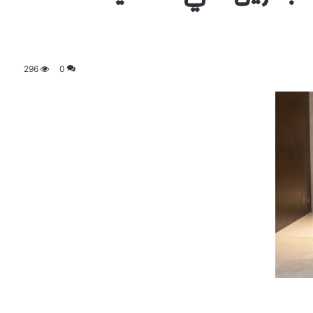
296
0