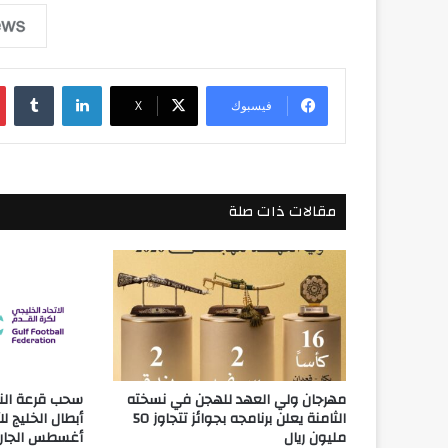
لينكدإن
فيسبوك
‫X
مقالات ذات صلة
مهرجان ولي العهد للهجن في نسخته
سحب قرعة النس
الثامنة يعلن برنامجه بجوائز تتجاوز 50
مليون ريال
أغسطس الجار