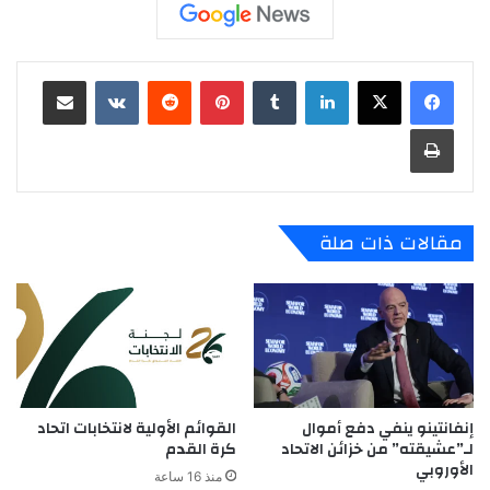
لينكدإن
‏Tumblr
بينتيريست
‏Reddit
‏VKontakte
مشاركة عبر البريد
طباعة
مقالات ذات صلة
إنفانتينو ينفي دفع أموال
القوائم الأولية لانتخابات اتحاد
لـ”عشيقته” من خزائن الاتحاد
كرة القدم
الأوروبي
منذ 16 ساعة