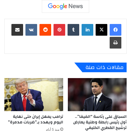
لينكدإن
‏Tumblr
بينتيريست
‏Reddit
‏VKontakte
مشاركة عبر البريد
طباعة
مقالات ذات صلة
السباق على رئاسة “الفيفا”..
ترامب يمهل إيران حتى نهاية
أول رئيس رابطة وطنية يعارض
اليوم ويهدد بـ”ضربات مدمرة”
ترشيح القطري الخليفي
منذ 5 أيام