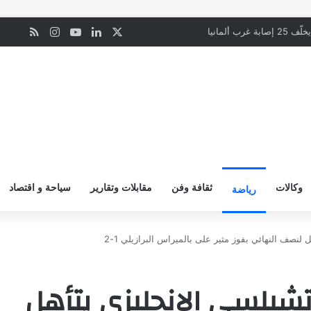
‫X
لينكدإن
‫YouTube
انستقرام
ملخص ال
ن
رب ألمانيا
وكالات
ثقافة وفن
مقابلات وتقارير
سياحة و اقتصاد
رياضة
 لنصف النهائي بفوز مثير على بالميراس البرازيلي 1-2
تشيلسي الإنجليزي يتأهل