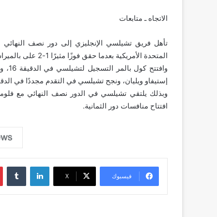
الاتجاه ـ متابعات
تأهل فريق تشيلسي الإنجليزي إلى دور نصف النهائي من ب
المتحدة الأمريكية بعدما حقق فوزًا مثيرًا 1-2 على بالميراس البرازيلي فجر اليوم.
وافتت
إستيفاو ويليان، ونجح تشيلسي في التقدم مجددًا في الدقيقة 83 بهدف ع
افتتاح منافسات دور الثمانية.
لينكدإن
فيسبوك
‫X