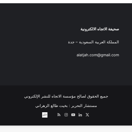
صحيفة الاتجاه الالكترونية
المملكة العربية السعودية – جدة
alatjah.com@gmail.com
جميع الحقوق لصالح مؤسسة الاتجاه للنشر الإلكتروني
مستشار التحرير : بخيت طالع الزهراني
‫X
لينكدإن
‫YouTube
انستقرام
ملخص
نبض
اتصل
الموقع
بــنـا
RSS