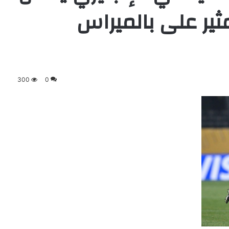
ثير على بالميراس
300
0