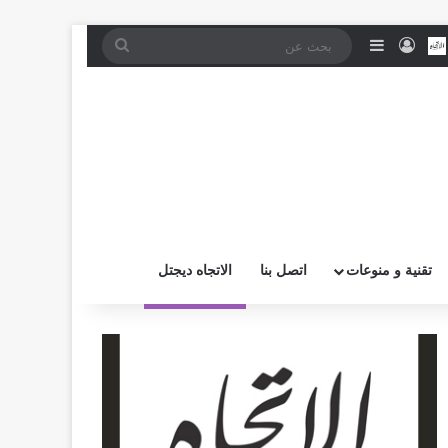
موقع RSS
بض
اتصل بــنـا
تسجيل الدخول
إضافة عمود جانبي
بحث
عن
تقنية و منوعات
اتصل بنا
الاتجاه ديجتل