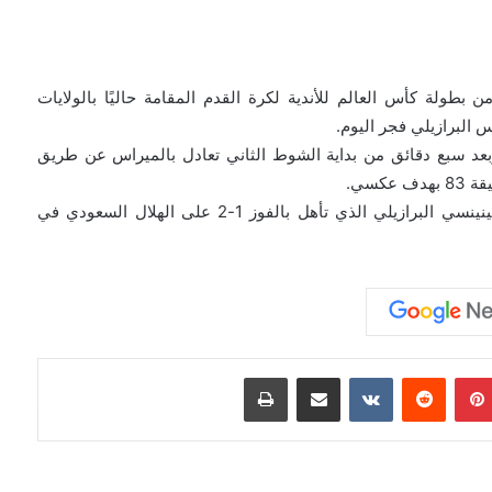
طولة كأس العالم للأندية لكرة القدم المقامة حاليًا بالولايات
ح كول بالمر التسجيل لتشيلسي في الدقيقة 16، وبعد سبع دقائق من بداية الشوط الثاني تعادل بالميراس عن طريق
كسي.
وبذلك يلتقي تشيلسي في الدور نصف النهائي مع فلومينينسي البرازيلي الذي تأهل بالفوز 1-2 على الهلال السعودي في
بينتيريست
مشاركة عبر البريد
طباعة