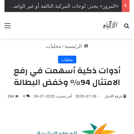
«المرور» يحذر: لوحات المركبة التالفة أو غير الواضحة مخالفة بغرامة تبلغ 2000 ريال
بحث عن
الق
الرئيسية
محليات
/
محليات
أدوات ذكية أسهمت في رفع
الامتثال 94% وخفض البطالة
غرفة الاخبار
2025-07-29
آخر تحديث: 2025-07-29
0
284