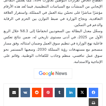
القطاع الخاص لقرارات التوطين تجاوزت 94%، مما يعكس التفاعل
الإيجابي من المنشآت مع السياسات التنظيمية, فيما تُعد هذه الأرقام
مؤشرًا مباشرًا على تحسّن بيئة العمل في المملكة، واستقرار العلاقة
التعاقدية، ونجاح الوزارة في ضبط التوازن بين الحزم في الرقابة
والدعم في التمكين.
وسجّل معدل البطالة بين السعوديين انخفاضًا إلى 6.3% خلال الربع
الأول من 2025، في أدنى مستوى تاريخي له، ضمن نتائج تعكس
فاعلية نهج الوزارة في تنظيم سوق العمل وضمان امتثاله، وفق مسار
منسجم مع مستهدفات رؤية المملكة 2030، وسعيها المستمر نحو
سوق عمل تنافسي، منظم وجاذب للكفاءات الوطنية، وقائم على
الإنتاجية والاستدامة.
لينكدإن
‏Tumblr
بينتيريست
‏Reddit
‏VKontakte
مشاركة عبر البريد
طباعة