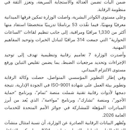
ضمن آليات تضمن العدالة والاستجابة السريعة، وتعزز الثقة في
منظومة الرقابة.
وعلى مستوى الكوادر البشرية، واصلت الوزارة تمكين فرقها الميدانية
معرفيًا ومهنيًا، فيما نفّذت 53 برنامجًا تدريبيًا متخصصًا استفاد منها
أكثر من 1,330 مراقبًا ومراقبة، إلى جانب تنظيم لقاءات “الساعات
الحوارية” التي جمعت 314 مراقبًا لتبادل الخبرات وتوحيد المفاهيم
المهنية.
وأصدرت الوزارة 7 تعاميم رقابية وتنظيمية تهدف إلى توحيد
الإجراءات وتحديد مرجعيات الضبط، بما يضمن تقليص التباين ورفع
مستوى الالتزام الميداني.
وفي إطار التطوير المؤسسي المتواصل، حصلت وكالة الرقابة
وتطوير بيئة العمل على شهادة ISO-9001 في الجودة الإدارية، نتيجة
دمجها لأدوات رقابية تقنية شملت منصة “تمام”، وبرنامج “حماية
الأجور”، ومنصة “تشارك”، وبرنامج “مواءمة”، الذي يُعد من أبرز
المبادرات المؤهلة للمشاركة في جوائز الأمم المتحدة للخدمات
العامة 2026.
وتُظهر البيانات الرقابية الصادرة عن الوزارة، أن نسبة امتثال منشآت