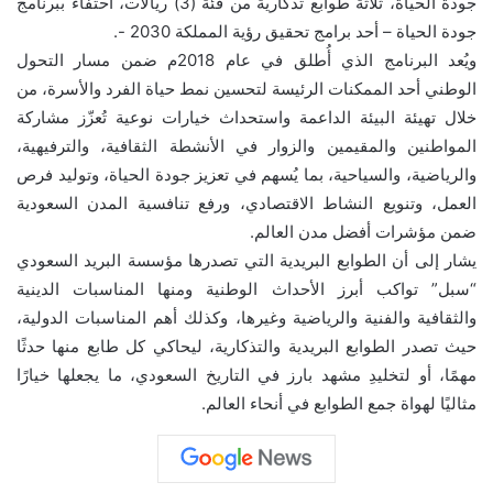
جودة الحياة، ثلاثة طوابع تذكارية من فئة (3) ريالات، احتفاءً ببرنامج
جودة الحياة – أحد برامج تحقيق رؤية المملكة 2030 -.
ويُعد البرنامج الذي أُطلق في عام 2018م ضمن مسار التحول
الوطني أحد الممكنات الرئيسة لتحسين نمط حياة الفرد والأسرة، من
خلال تهيئة البيئة الداعمة واستحداث خيارات نوعية تُعزّز مشاركة
المواطنين والمقيمين والزوار في الأنشطة الثقافية، والترفيهية،
والرياضية، والسياحية، بما يُسهم في تعزيز جودة الحياة، وتوليد فرص
العمل، وتنويع النشاط الاقتصادي، ورفع تنافسية المدن السعودية
ضمن مؤشرات أفضل مدن العالم.
يشار إلى أن الطوابع البريدية التي تصدرها مؤسسة البريد السعودي
“سبل” تواكب أبرز الأحداث الوطنية ومنها المناسبات الدينية
والثقافية والفنية والرياضية وغيرها، وكذلك أهم المناسبات الدولية،
حيث تصدر الطوابع البريدية والتذكارية، ليحاكي كل طابع منها حدثًا
مهمًا، أو لتخليدِ مشهد بارز في التاريخ السعودي، ما يجعلها خيارًا
مثاليًا لهواة جمع الطوابع في أنحاء العالم.