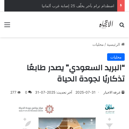
اصطدام ترام بآخر يخلّف 25 إصابة غرب ألمانيا
بحث عن
الق
الرئيسية
/
محليات
محليات
“البريد السعودي” يصدر طابعًا
تذكاريًا لجودة الحياة
غرفة الاخبار
2025-07-31
آخر تحديث: 2025-07-31
0
277