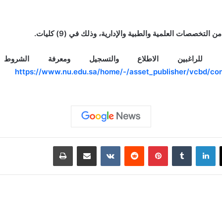
خصصات العلمية والطبية والإدارية، وذلك في (9) كليات.
لراغبين الاطلاع والتسجيل ومعرفة الشروط و
https://www.nu.edu.sa/home/-/asset_publisher/vcbd/co
لينكدإن
‏Tumblr
بينتيريست
‏Reddit
‏VKontakte
مشاركة عبر البريد
طباعة