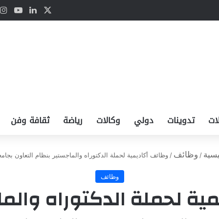
‫X
لينكدإن
Tube
ات
تدوينات
دولي
وكالات
رياضة
ثقافة وفن
يسية
وظائف
/
/
وظائف أكاديمية لحملة الدكتوراه والماجستير بنظام التعاون بجام
وظائف
ية لحملة الدكتوراه والما