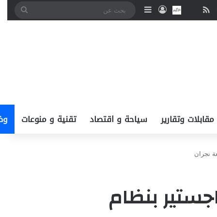
‫You
انستقرام
ملخص الموقع RSS
نبض
اتصل بــنـا
تسجيل الدخول
إضافة عمود جانبي
بحث
عن
مقابلات وتقارير
سياحة و اقتصاد
تقنية و منوعات
وظ
عة نجران
جستير بنظام