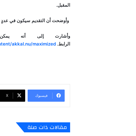
المقبل.
وأوضحت أن التقديم سيكون في عددٍ من الت
وأشارت إلى أنه يمكن ل
الرابط.
ntent/akkal.nu/maximized
فيسبوك
‫X
مقالات ذات صلة