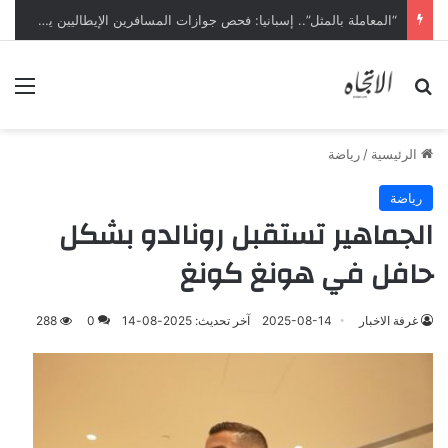
“المعاملة بالمثل”.. إسبانيا: فحص جوازات المسافرين الإيطاليين يبدأ ليل السبت
بحث عن
الق
الرئيسية
/
رياضة
رياضة
الجماهير تستقبل رونالدو بشكل
حافل في هونغ كونغ
غرفة الاخبار
2025-08-14
آخر تحديث: 2025-08-14
0
288