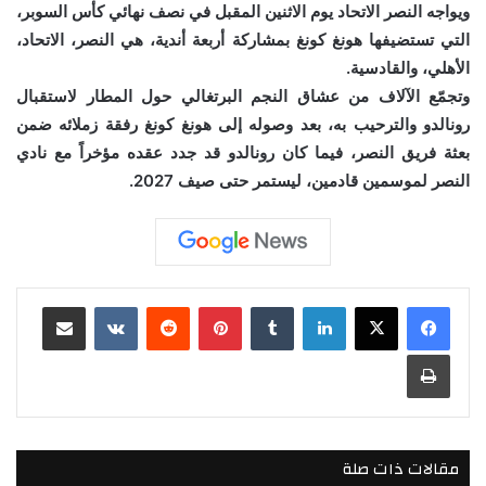
ويواجه النصر الاتحاد يوم الاثنين المقبل في نصف نهائي كأس السوبر،
التي تستضيفها هونغ كونغ بمشاركة أربعة أندية، هي النصر، الاتحاد،
الأهلي، والقادسية.
وتجمّع الآلاف من عشاق النجم البرتغالي حول المطار لاستقبال
رونالدو والترحيب به، بعد وصوله إلى هونغ كونغ رفقة زملائه ضمن
بعثة فريق النصر، فيما كان رونالدو قد جدد عقده مؤخراً مع نادي
النصر لموسمين قادمين، ليستمر حتى صيف 2027.
لينكدإن
بينتيريست
مشاركة عبر البريد
طباعة
مقالات ذات صلة