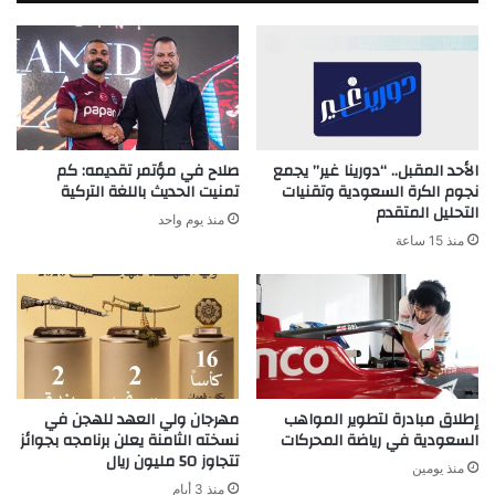
الأحد المقبل.. “دورينا غير” يجمع
صلاح في مؤتمر تقديمه: كم
نجوم الكرة السعودية وتقنيات
تمنيت الحديث باللغة التركية
التحليل المتقدم
منذ يوم واحد
منذ 15 ساعة
إطلاق مبادرة لتطوير المواهب
مهرجان ولي العهد للهجن في
السعودية في رياضة المحركات
نسخته الثامنة يعلن برنامجه بجوائز
تتجاوز 50 مليون ريال
منذ يومين
منذ 3 أيام