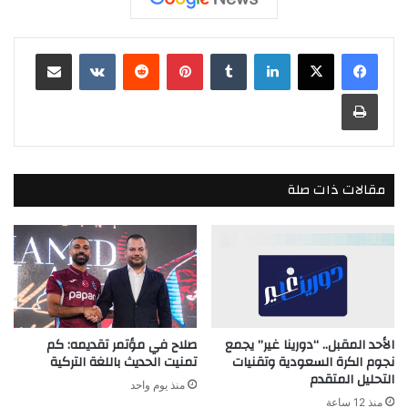
لينكدإن
بينتيريست
مشاركة عبر البريد
طباعة
مقالات ذات صلة
الأحد المقبل.. “دورينا غير” يجمع
صلاح في مؤتمر تقديمه: كم
نجوم الكرة السعودية وتقنيات
تمنيت الحديث باللغة التركية
التحليل المتقدم
منذ يوم واحد
منذ 12 ساعة