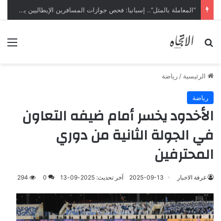
“المعاملة بالمثل”.. إسبانيا: فحص جوازات المسافرين الإيطاليين يبدأ ليل السبت
بحث عن
الق
الرئيسية
/
رياضة
رياضة
الأخدود يخسر أمام ضيفه التعاون
في الجولة الثانية من دوري
المحترفين
غرفة الاخبار
2025-09-13
آخر تحديث: 2025-09-13
0
294