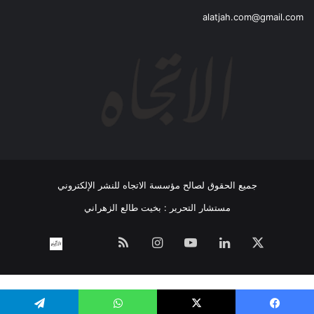
alatjah.com@gmail.com
جميع الحقوق لصالح مؤسسة الاتجاه للنشر الإلكتروني
مستشار التحرير : بخيت طالع الزهراني
‫X
لينكدإن
‫YouTube
انستقرام
ملخص
نبض
اتصل
الموقع
بــنـا
RSS
WP Twitter Auto Publish
Powered By :
XYZScripts.com