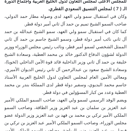
للمجلس الأعلى لمجلس التعاون لدول الخليج العربية واجتماع الدورة
الـ ( 7 ) لمجلس التنسيق السعودي القطري.
وكان في استقبال سمو ولي العهد لدى وصوله مطار حمد الدولي،
صاحب السمو الشيخ تميم بن حمد آل ثاني أمير دولة قطر.
كما كان في استقبال سمو ولي العهد، سمو الشيخ عبدالله بن حمد
آل ثاني نائب أمير دولة قطر، وسمو الشيخ جاسم بن حمد آل ثاني
الممثل الشخصي لسمو أمير قطر، ونائب رئيس مجلس الوزراء ووزير
الدولة لشؤون الدفاع الدكتور خالد بن محمد العطية، وسعادة الشيخ
خليفة بن حمد آل ثاني وزير الداخلية قائد قوة الأمن الداخلي (لخويا)،
وسعادة الشيخ سعود بن عبدالرحمن آل ثاني رئيس الديوان الأميري،
ومعالي الأمين العام لمجلس التعاون لدول الخليج العربية الأستاذ
جاسم محمد البديوي، وسفير دولة قطر لدى المملكة بندر بن محمد
العطية وعدد من كبار المسؤولين في دولة قطر.
ويضم الوفد الرسمي لسمو ولي العهد، صاحب السمو الملكي الأمير
عبد العزيز بن سلمان بن عبد العزيز وزير الطاقة، وصاحب السمو
الملكي الأمير تركي بن محمد بن فهد بن عبد العزيز وزير الدولة عضو
مجلس الوزراء، وصاحب السمو الملكي الأمير عبد العزيز بن تركي بن
فيصل بن عبد العزيز وزير الرياضة، وصاحب السمو الملكي الأمير