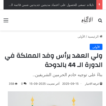
تايلاند تسعى للحصول على اعتماد مدينتين جديدتين ضمن قائمة الفنون الإبداعية لليونسكو
بحث عن
الق
الرئيسية
/
الأولى
الأولى
ولي العهد يرأس وفد المملكة في
الدورة الـ 44 بالدوحة
بناءً على توجيه خادم الحرمين الشريفين..
غرفة الاخبار
2025-09-15
آخر تحديث: 2025-09-15
0
358