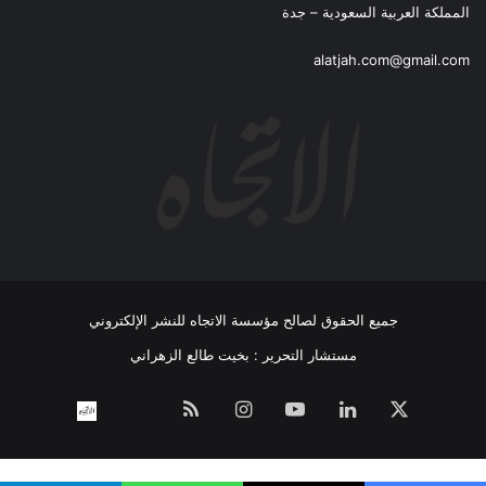
المملكة العربية السعودية – جدة
alatjah.com@gmail.com
جميع الحقوق لصالح مؤسسة الاتجاه للنشر الإلكتروني
مستشار التحرير : بخيت طالع الزهراني
‫X
لينكدإن
‫YouTube
انستقرام
ملخص
نبض
اتصل
الموقع
بــنـا