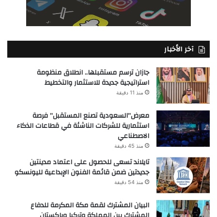
آخر الأخبار
جازان ترسم مستقبلها.. انطلاق منظومة
استراتيجية جديدة للاستثمار والتخطيط
منذ 11 دقيقة
معرض”السعودية تصنع المستقبل” فرصة
استثمارية للشركات الناشئة في قطاعات الذكاء
الاصطناعي
منذ 45 دقيقة
تايلاند تسعى للحصول على اعتماد مدينتين
جديدتين ضمن قائمة الفنون الإبداعية لليونسكو
منذ 54 دقيقة
البيان المشترك لقمة مكة المكرمة للدفاع
المشترك بين المملكة وتركيا وباكستان