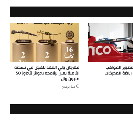
لتطوير المواهب
مهرجان ولي العهد للهجن في نسخته
ياضة المحركات
الثامنة يعلن برنامجه بجوائز تتجاوز 50
مليون ريال
منذ يومين