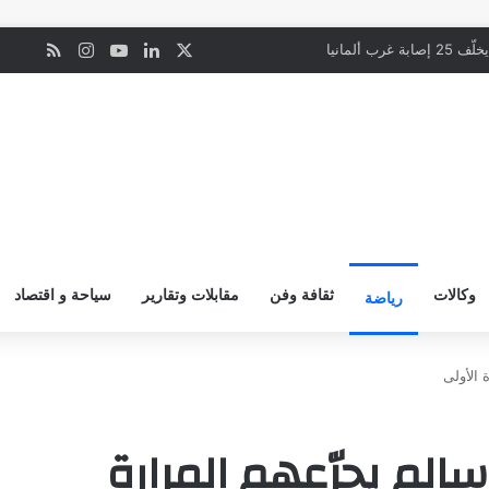
‫X
لينكدإن
‫YouTube
انستقرام
ملخص ال
ن
رب ألمانيا
وكالات
ثقافة وفن
مقابلات وتقارير
سياحة و اقتصاد
رياضة
 الأولى
 سالم يجرّعهم المرارة