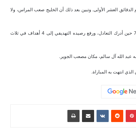
م الدقائق العشر الأولى. وتبين بعد ذلك أن الخليج صعب المراس، ولا
وتأخرت فرحة النرويجي جوشوا كينغ، حتى الدقيقة الـ 78 حين أدرك التعادل، ورفع رصيده التهديفي إلى 4 أهداف في ثلاث
ه عبد الله آل سالم، مكان مصعب الجوير.
بينتيريست
مشاركة عبر البريد
طباعة