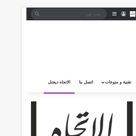
موقع RSS
بض
اتصل بــنـا
تسجيل الدخول
إضافة عمود جانبي
بحث
عن
تقنية و منوعات
اتصل بنا
الاتجاه ديجتل