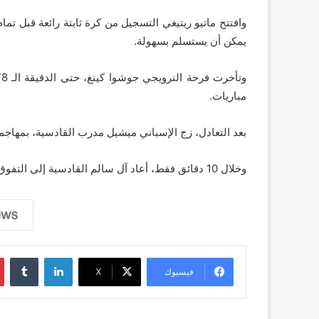
وافتتح ماتيو ريتيغي التسجيل من كرة ثابتة رائعة قبل تما
يمكن أن يستسلم بسهولة.
مباريات.
بعد التعادل، زج الإسباني ميشيل مدرب القادسية، بمهاجم
وخلال 10 دقائق فقط، أعاد آل سالم القادسية إلى التفوق الذي انتهت به المباراة.
لينكدإن
فيسبوك
‫X