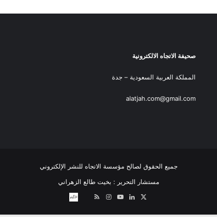
صحيفة الاتجاه الالكترونية
المملكة العربية السعودية – جدة
alatjah.com@gmail.com
جميع الحقوق لصالح مؤسسة الاتجاه للنشر الإلكتروني
مستشار التحرير : بخيت طالع الزهراني
‫X
لينكدإن
‫YouTube
انستقرام
ملخص
نبض
اتصل
الموقع
بــنـا