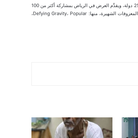
ويُعدُّ “ويكد” من أبرز العروض المسرحية الموسيقية العالمية، واستقطب ما يزيد على 70 مليون مشاهد في أكثر من 130 مدينة في 25 دولة، ويقدَّم العرض في الرياض بمشاركة أكثر من 100
فنان وفني وعضو أوركسترا، إضافة إلى تصميم ديكورات مسرحية ضخمة تشتمل على ما يفوق 350 زيًّا مسرحيًّا، إلى جانب أبرز المعزوفات الشهيرة، منها: Defying Gravity، Popular،