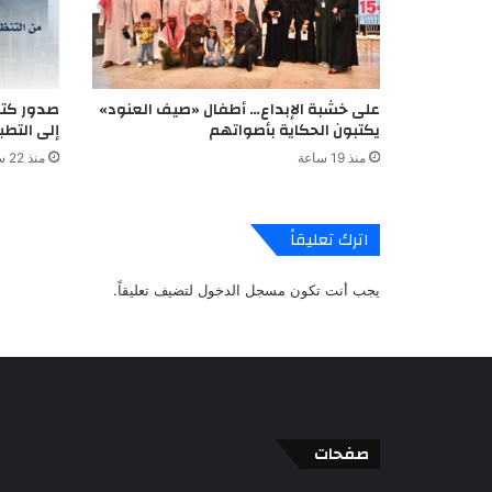
على خشبة الإبداع… أطفال «صيف العنود»
صدور كتا
يكتبون الحكاية بأصواتهم
إلى التط
منذ 19 ساعة
منذ 22 ساعة
اترك تعليقاً
يجب أنت تكون
مسجل الدخول
لتضيف تعليقاً.
صفحات