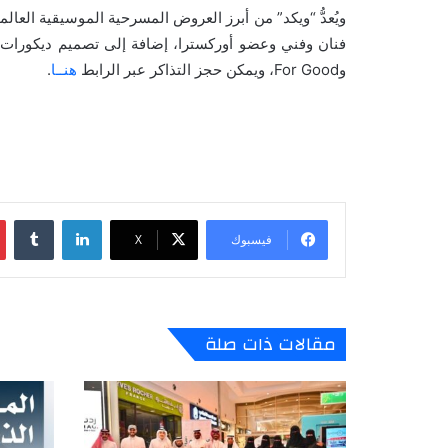
وFor Good، ويمكن حجز التذاكر عبر الرابط
هنــا
.
لينكدإن
‏Tumblr
فيسبوك
‫X
مقالات ذات صلة