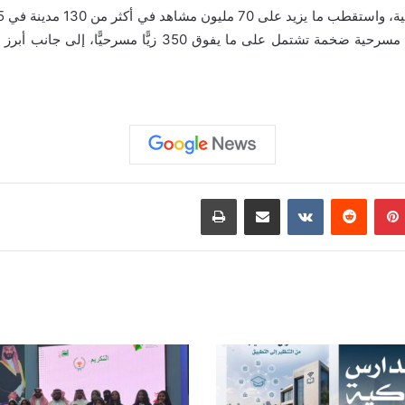
بينتيريست
‏Reddit
‏VKontakte
مشاركة عبر البريد
طباعة