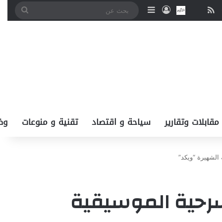
‫You
انستقرام
ملخص الموقع RSS
نبض
اتصل بــنـا
تسجيل الدخول
إضافة عمود جانبي
بحث
عن
مقابلات وتقارير
سياحة و اقتصاد
تقنية و منوعات
وظ
 الشهيرة “ويكد”
سرحية الموسيقية