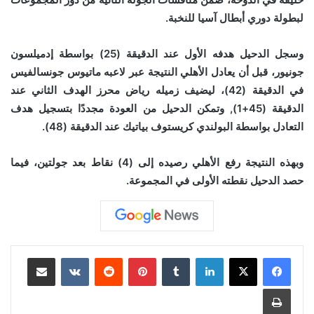
لبطولة دوري أبطال آسيا للنخبة.
وسجل الدحيل هدفه الأول عند الدقيقة (25) بواسطة إدميلسون
جونيور، قبل أن يعادل الأهلي النتيجة عبر لاعبه ماتيوس جونسالفيس
في الدقيقة (42)، ليضيف زميله رياض محرز الهدف الثاني عند
الدقيقة (45+1), وتمكن الدحيل من العودة مجددًا بتسجيل هدف
التعادل بواسطة البولندي كريستوف بياتيك عند الدقيقة (48).
وبهذه النتيجة رفع الأهلي رصيده إلى (4) نقاط بعد جولتين، فيما
حصد الدحيل نقطته الأولى في المجموعة.
لينكدإن
‏Tumblr
بينتيريست
‏Reddit
‏VKontakte
مشاركة عبر البريد
طباعة