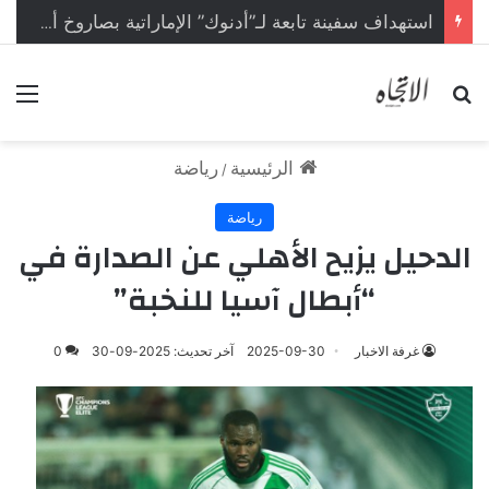
استهداف سفينة تابعة لـ”أدنوك” الإماراتية بصاروخ أثناء عبورها مضيق هرمز
بحث عن
الق
الرئيسية
رياضة
/
رياضة
الدحيل يزيح الأهلي عن الصدارة في
“أبطال آسيا للنخبة”
غرفة الاخبار
2025-09-30
آخر تحديث: 2025-09-30
0