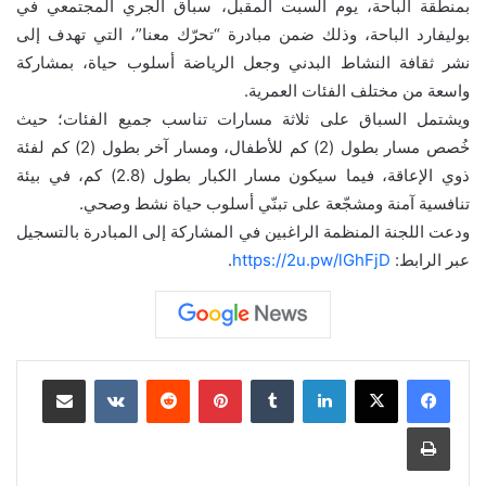
بمنطقة الباحة، يوم السبت المقبل، سباق الجري المجتمعي في
بوليفارد الباحة، وذلك ضمن مبادرة “تحرّك معنا”، التي تهدف إلى
نشر ثقافة النشاط البدني وجعل الرياضة أسلوب حياة، بمشاركة
واسعة من مختلف الفئات العمرية.
ويشتمل السباق على ثلاثة مسارات تناسب جميع الفئات؛ حيث
خُصص مسار بطول (2) كم للأطفال، ومسار آخر بطول (2) كم لفئة
ذوي الإعاقة، فيما سيكون مسار الكبار بطول (2.8) كم، في بيئة
تنافسية آمنة ومشجّعة على تبنّي أسلوب حياة نشط وصحي.
ودعت اللجنة المنظمة الراغبين في المشاركة إلى المبادرة بالتسجيل
عبر الرابط:
https://2u.pw/lGhFjD
.
لينكدإن
بينتيريست
مشاركة عبر البريد
طباعة