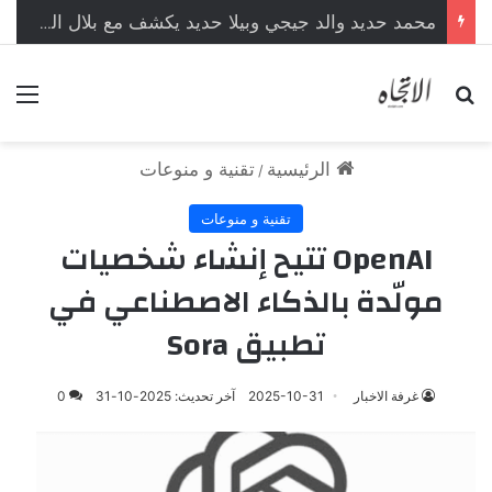
محمد حديد والد جيجي وبيلا حديد يكشف مع بلال العربي محطات من حياته لأول مرة
بحث عن
الق
الرئيسية
تقنية و منوعات
/
تقنية و منوعات
OpenAI تتيح إنشاء شخصيات
مولّدة بالذكاء الاصطناعي في
تطبيق Sora
غرفة الاخبار
2025-10-31
آخر تحديث: 2025-10-31
0