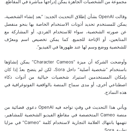
مجموعة من الشخصيات الجاهزة يمكن إدراجها مباشرة في المقاطع.
وقالت OpenAI بشأن إطلاق التحديث الجديد: “بعد إنشاء الشخصية،
يمكن للمستخدم تحديد أذونات الاستخدام الخاصة بها بنحو منفصل
عن صورته الشخصية، سواء للاستخدام الفردي، أو المشاركة مع
المتابعين، أو الإتاحة للجميع. كما يمكن تخصيص اسم ومعرّف
للشخصية ووضع وسم لها عند ظهورها في الفيديو”.
وأوضحت الشركة أن ميزة “Character Cameos” يمكن إنشاؤها
باستخدام “شخصية أصلية” داخل Sora، لكن لم يتضح بعدُ إذا كان
بإمكان المستخدمين استيراد شخصيات خيالية من أدوات ذكاء
اصطناعي أخرى، أو مدى سماح المنصة بالواقعية الفوتوغرافية في
هذه النماذج.
ويأتي هذا التحديث في وقتٍ تواجه فيه OpenAI دعوى قضائية من
منصة Cameo المتخصصة في مقاطع الفيديو الشخصية للمشاهير،
تتهمها بانتهاك العلامة التجارية لاستخدام كلمة “Cameo” في مزايا
تطبيق Sora.