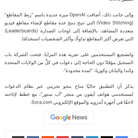
وإلى جانب ذلك، أضافت OpenAI ميزة جديدة باسم “ربط المقاطع”
(Video Stitching) التي تتيح دمج عدة مقاطع لإنشاء مقاطع فيديو
متعددة المشاهد، بالإضافة إلى لوحات الصدارة (Leaderboards)
التي تعرض أكثر المقاطع تداولًا، وأكثر الشخصيات استخدامًا.
ولتشجيع المستخدمين على تجربة هذه المزايا، فتحت الشركة باب
التسجيل مؤقتًا دون الحاجة إلى دعوات في كلٍّ من الولايات المتحدة
وكندا واليابان وكوريا، “لمدة محدودة”.
يذكر أن التطبيق حاليًا متاح بنحو تجريبي عبر نظام الدعوات
لمستخدمي هواتف آيفون من متجر “آب ستور”، مع خطط لإتاحته
لاحقًا في أجهزة أندرويد والموقع الإلكتروني Sora.com.
لينكدإن
‏Tumblr
بينتيريست
‏Reddit
‏VKontakte
مشاركة عبر البريد