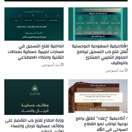
الأكاديمية السعودية اللوجستية
الداخلية تفتح التسجيل في
تُعلن فتح باب التسجيل لبرنامج
مسارات تدريبية عسكرية بمجالات
الدبلوم التدريبي المبتدئ
التقنية والذكاء الاصطناعي
بالتوظيف
منذ أسبوعين
منذ أسبوعين
/ أكاديمية “إعلاء” تطلق برامج
وزارة الدفاع تفتح باب التقديم على
نوعية تواكب نمو القطاع
وظائف عسكرية للرجال والنساء
السياحي في العُلا
الاثنين المقبل