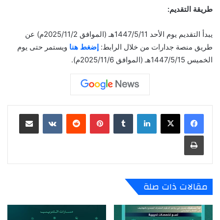
طريقة التقديم:
يبدأ التقديم يوم الأحد 1447/5/11هـ (الموافق 2025/11/2م) عن
طريق منصة جدارات من خلال الرابط:
إضغط هنا
ويستمر حتى يوم
الخميس 1447/5/15هـ (الموافق 2025/11/6م).
لينكدإن
‏Tumblr
بينتيريست
‏Reddit
‏VKontakte
مشاركة عبر البريد
طباعة
مقالات ذات صلة