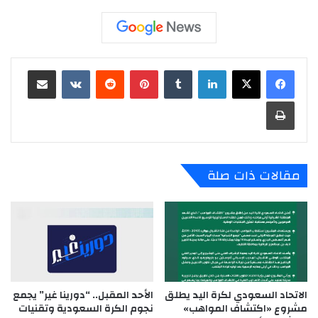
لينكدإن
‏Tumblr
بينتيريست
‏Reddit
‏VKontakte
مشاركة عبر البريد
طباعة
مقالات ذات صلة
الاتحاد السعودي لكرة اليد يطلق
الأحد المقبل.. “دورينا غير” يجمع
مشروع «اكتشاف المواهب»
نجوم الكرة السعودية وتقنيات