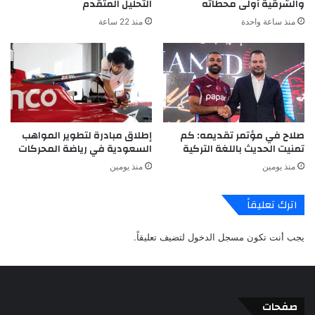
والشرقية أولى محطاته
التحليل المتقدم
منذ ساعة واحدة
منذ 22 ساعة
صلاح في مؤتمر تقديمه: كم
إطلاق مبادرة لتطوير المواهب
تمنيت الحديث باللغة التركية
السعودية في رياضة المحركات
منذ يومين
منذ يومين
اترك تعليقاً
يجب أنت تكون
مسجل الدخول
لتضيف تعليقاً.
صفحات