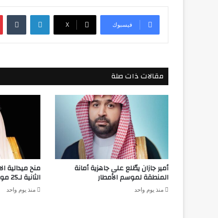
لينكدإن
فيسبوك
‫X
مقالات ذات صلة
أمير جازان يطّلع على جاهزية أمانة
منح ميدالية ال
المنطقة لموسم الأمطار
الثانية لـ25 مواطنًا ومقيمًا
منذ يوم واحد
منذ يوم واحد