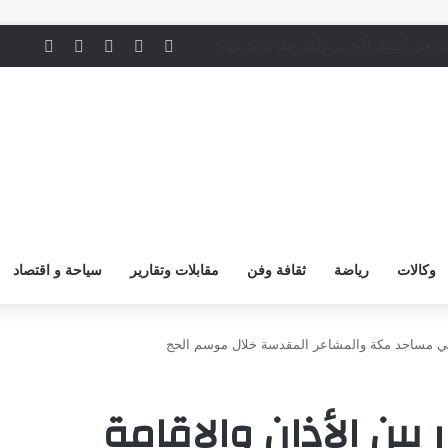
‫X
لينكدإن
‫YouTube
انستقرام
ملخص ال
ن
اة في أجساد الآخرين وأمير جازان يكرمهم
وكالات
رياضة
ثقافة وفن
مقابلات وتقارير
سياحة و اقتصاد
مة في مساجد مكة والمشاعر المقدسة خلال موسم الحج
بين الأذان والإقامة