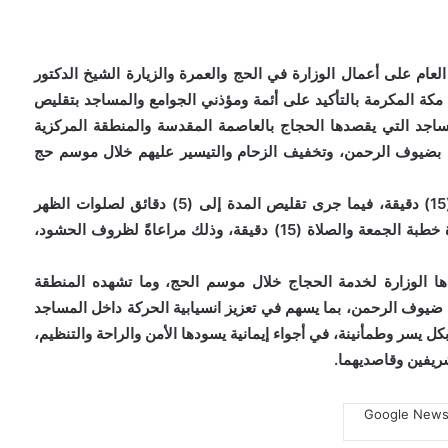
لعام على أعمال الوزارة في الحج والعمرة والزيارة الشيخ الدكتور
 مكة المكرمة بالتأكيد على أئمة ومؤذني الجوامع والمساجد بتقليص
لمساجد التي يقصدها الحجاج بالعاصمة المقدسة والمنطقة المركزية
ة بضيوف الرحمن، وتخفيف الزحام والتيسير عليهم خلال موسم حج
وحُددت مدة الانتظار بين الأذان والإقامة لصلاة الفجر بـ(15) دقيقة، فيما جرى تقليص المدة إلى (5) دقائق لصلوات الظهر
والعصر والمغرب والعشاء، مع التأكيد على ألا تتجاوز مدة خطبة الجمعة والصلاة (15) دقيقة، وذلك مراعاةً لظروف الحشود،
ذها الوزارة لخدمة الحجاج خلال موسم الحج، وما تشهده المنطقة
 ضيوف الرحمن، بما يسهم في تعزيز انسيابية الحركة داخل المساجد
كل يسر وطمأنينة، في أجواء إيمانية يسودها الأمن والراحة والتنظيم،
شريفين وقاصديهما.