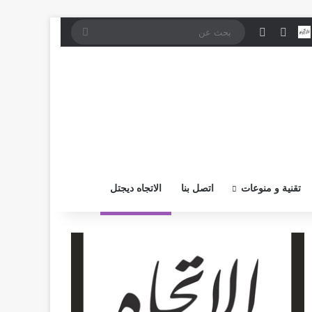
موقع RSS
بض
اتصل بــنـا
تسجيل الدخول
إضافة عمود جانبي
بحث
عن
تقنية و منوعات
اتصل بنا
الاتجاه ديجتل