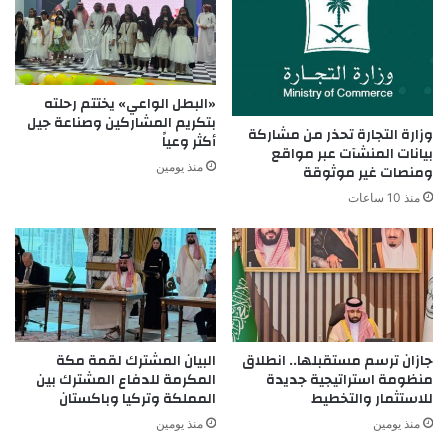
«البطل الواعي» يختتم رحلته
بتكريم المشاركين وصناعة جيل
وزارة التجارة تحذر من مشاركة
أكثر وعياً
بيانات المنشآت عبر مواقع
منذ يومين
ومنصات غير موثوقة
منذ 10 ساعات
جازان ترسم مستقبلها.. انطلاق
البيان المشترك لقمة مكة
منظومة استراتيجية جديدة
المكرمة للدفاع المشترك بين
للاستثمار والتخطيط
المملكة وتركيا وباكستان
منذ يومين
منذ يومين