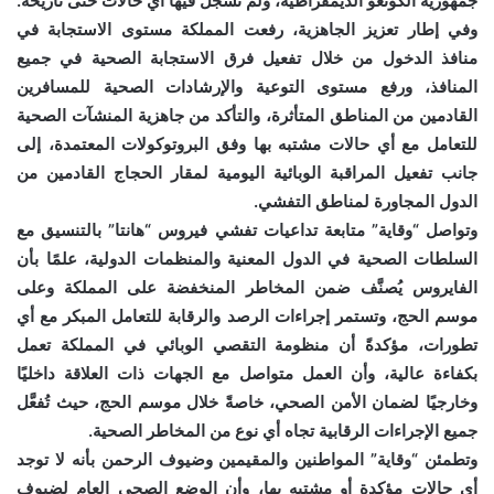
جمهورية الكونغو الديمقراطية، ولم تُسجَّل فيها أي حالات حتى تاريخه.
وفي إطار تعزيز الجاهزية، رفعت المملكة مستوى الاستجابة في
منافذ الدخول من خلال تفعيل فرق الاستجابة الصحية في جميع
المنافذ، ورفع مستوى التوعية والإرشادات الصحية للمسافرين
القادمين من المناطق المتأثرة، والتأكد من جاهزية المنشآت الصحية
للتعامل مع أي حالات مشتبه بها وفق البروتوكولات المعتمدة، إلى
جانب تفعيل المراقبة الوبائية اليومية لمقار الحجاج القادمين من
الدول المجاورة لمناطق التفشي.
وتواصل “وقاية” متابعة تداعيات تفشي فيروس “هانتا” بالتنسيق مع
السلطات الصحية في الدول المعنية والمنظمات الدولية، علمًا بأن
الفايروس يُصنَّف ضمن المخاطر المنخفضة على المملكة وعلى
موسم الحج، وتستمر إجراءات الرصد والرقابة للتعامل المبكر مع أي
تطورات، مؤكدةً أن منظومة التقصي الوبائي في المملكة تعمل
بكفاءة عالية، وأن العمل متواصل مع الجهات ذات العلاقة داخليًا
وخارجيًا لضمان الأمن الصحي، خاصةً خلال موسم الحج، حيث تُفعَّل
جميع الإجراءات الرقابية تجاه أي نوع من المخاطر الصحية.
وتطمئن “وقاية” المواطنين والمقيمين وضيوف الرحمن بأنه لا توجد
أي حالات مؤكدة أو مشتبه بها، وأن الوضع الصحي العام لضيوف