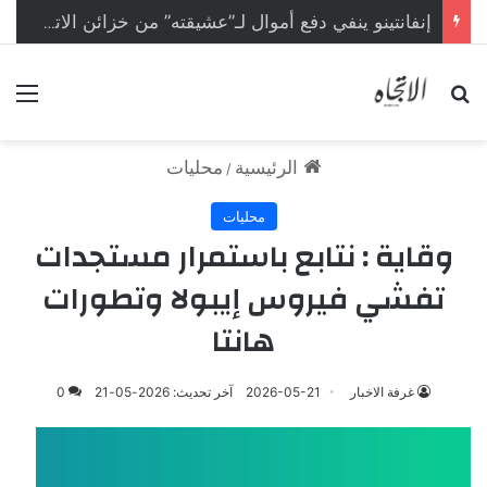
إنفانتينو ينفي دفع أموال لـ”عشيقته” من خزائن الاتحاد الأوروبي
بحث عن
الق
الرئيسية
محليات
/
محليات
وقاية : نتابع باستمرار مستجدات
تفشي فيروس إيبولا وتطورات
هانتا
غرفة الاخبار
2026-05-21
آخر تحديث: 2026-05-21
0