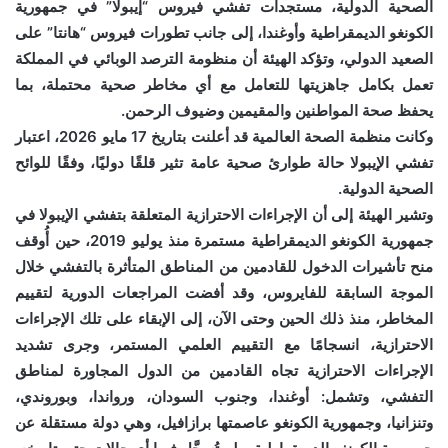
الصحية الدولية، مستجدات تفشي فيروس “إيبولا” في جمهورية
الكونغو الديمقراطية وأوغندا، إلى جانب تطورات فيروس “هانتا” على
الصعيد الدولي، وتؤكد الهيئة أن منظومة الترصد الوبائي في المملكة
تعمل بكامل جاهزيتها للتعامل مع أي مخاطر صحية محتملة، بما
يحفظ صحة المواطنين والمقيمين وضيوف الرحمن.
وكانت منظمة الصحة العالمية قد أعلنت بتاريخ 17 مايو 2026، اعتبار
تفشي الإيبولا حالة طوارئ صحية عامة تثير قلقًا دوليًا، وفقًا للوائح
الصحية الدولية.
وتشير الهيئة إلى أن الإجراءات الاحترازية المتعلقة بتفشي الإيبولا في
جمهورية الكونغو الديمقراطية مستمرة منذ يوليو 2019، حين أُوقف
منح تأشيرات الدخول للقادمين من المناطق المتأثرة بالتفشي خلال
الموجة السابقة للفايروس، وقد أفضت المراجعات الدورية لتقييم
المخاطر، منذ ذلك الحين وحتى الآن، إلى الإبقاء على تلك الإجراءات
الاحترازية، انسجامًا مع التقييم العلمي المستمر، وجرى تشديد
الإجراءات الاحترازية تجاه القادمين من الدول المجاورة لمناطق
التفشي، وتشمل: أوغندا، وجنوب السودان، ورواندا، وبوروندي،
وتنزانيا، وجمهورية الكونغو عاصمتها برازافيل، وهي دولة مستقلة عن